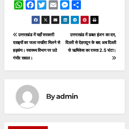
W
F
T
E
M
S
h
a
w
m
e
h
at
c
itt
ai
s
ar
s
e
er
l
s
e
Post
उत्तराखंड में यहाँ सरकारी
उत्तराखंड में डबल इंजन का दम,
A
b
e
दवाइयों का जला जखीरा मिलने से
दिल्ली से देहरादून के बाद अब दिल्ली
navigation
p
o
n
हड़कंप। स्वास्थ्य विभाग पर उठे
से ऋषिकेश का रास्ता 2.5 घंटा।
p
o
g
गंभीर सवाल।
k
er
By
admin