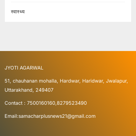
स्वास्थ्य
JYOTI AGARWAL
51, chauhanan mohalla, Hardwar, Haridwar, Jwalapur,
Uttarakhand, 249407
Contact : 7500160160,8279523490
Email:samacharplusnews21@gmail.com