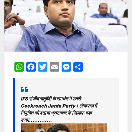
W
F
T
E
M
S
h
a
w
m
e
h
at
c
itt
ai
s
ar
s
e
er
l
s
e
IFS संजीव चतुर्वेदी के समर्थन में उतरी
A
b
e
Cockroach Janta Party। लोकपाल में
p
o
n
नियुक्ति को बताया भ्रष्टाचार के खिलाफ बड़ा
कदम………….
p
o
g