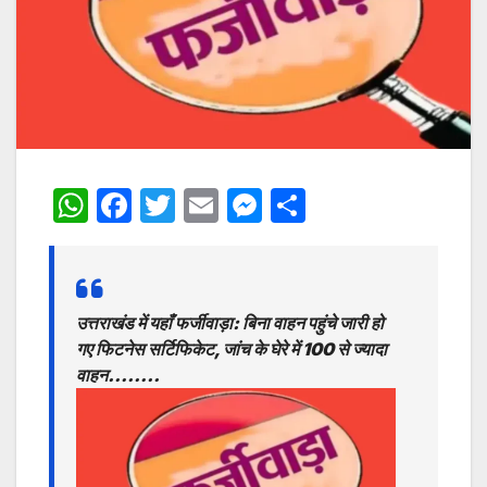
W
F
T
E
M
S
h
a
w
m
e
h
at
c
itt
ai
s
ar
s
e
er
l
s
e
उत्तराखंड में यहाँ फर्जीवाड़ा: बिना वाहन पहुंचे जारी हो
A
b
e
गए फिटनेस सर्टिफिकेट, जांच के घेरे में 100 से ज्यादा
p
o
n
वाहन……..
p
o
g
k
er