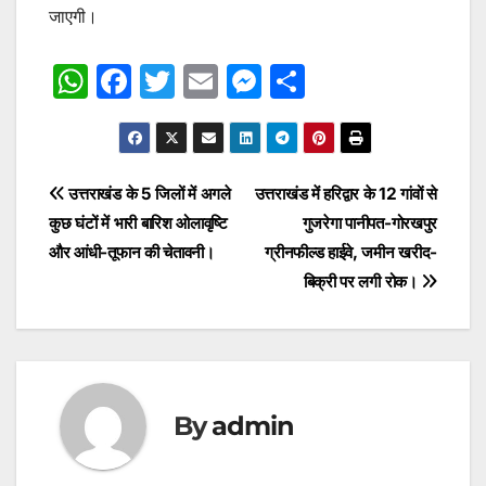
जाएगी।
W
F
T
E
M
S
h
a
w
m
e
h
at
c
itt
ai
s
ar
s
e
er
l
s
e
Post
उत्तराखंड के 5 जिलों में अगले
उत्तराखंड में हरिद्वार के 12 गांवों से
A
b
e
कुछ घंटों में भारी बारिश ओलावृष्टि
गुजरेगा पानीपत-गोरखपुर
navigation
p
o
n
और आंधी-तूफान की चेतावनी।
ग्रीनफील्ड हाईवे, जमीन खरीद-
p
o
g
बिक्री पर लगी रोक।
k
er
By
admin