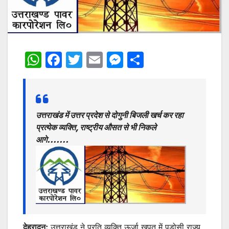
W
F
T
E
M
S
h
a
w
m
e
h
at
c
itt
ai
s
ar
s
e
er
l
s
e
उत्तराखंड में उत्तर प्रदेश से दोगुनी बिजली खर्च कर रहा
A
b
e
प्रत्येक व्यक्ति, राष्ट्रीय औसत से भी निकले
p
o
n
आगे…….
p
o
g
k
er
देहरादून:
उत्तराखंड ने प्रति व्यक्ति ऊर्जा खपत में पड़ोसी राज्य