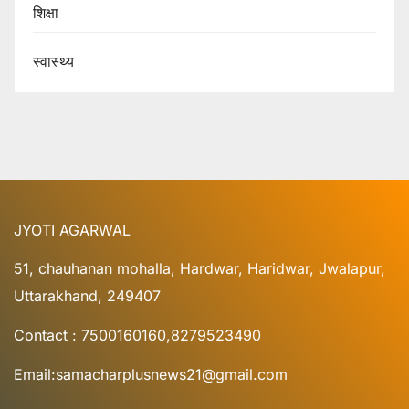
शिक्षा
स्वास्थ्य
JYOTI AGARWAL
51, chauhanan mohalla, Hardwar, Haridwar, Jwalapur,
Uttarakhand, 249407
Contact : 7500160160,8279523490
Email:samacharplusnews21@gmail.com