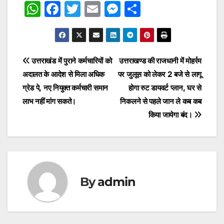
W
F
T
E
M
S
h
a
w
m
e
h
at
c
itt
ai
s
ar
s
e
er
l
s
e
Post
उत्तराखंड में पुराने कर्मचारियों को
उत्तराखण्ड की राजधानी में मोहर्रम
A
b
e
अदालत के आदेश से मिला अधिक
पर जुलूस को लेकर 2 बजे से लागू
navigation
p
o
n
ग्रेड पे, नए नियुक्त कर्मचारी समान
होगा रुट डायवर्ट प्लान, घर से
p
o
g
लाभ नहीं मांग सकते।
निकलने से पहले जान ले कब कब
किया जायेगा बंद।
k
er
By
admin