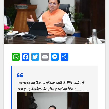
W
F
T
E
M
S
h
a
w
m
e
h
at
c
itt
ai
s
ar
s
e
er
l
s
e
उत्तराखंड का विकास मॉडल: धामी ने नीति आयोग में
A
b
e
रखा ज्ञान, वेलनेस और ग्रीन एनर्जी का विजन………
p
o
n
p
o
g