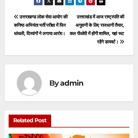
at
c
itt
ai
s
ar
s
e
er
l
s
e
Post
उत्तराखण्ड लोक सेवा आयोग की
उत्तराखंड में आज राष्ट्रपति की
A
b
e
कनिष्ठ अभियंता भर्ती परीक्षा में फिर
अगुवानी के लिए राजधानी तैयार,
navigation
p
o
n
धांधली, दिव्यांगों ने लगाया आरोप।
कल पीओपी में होंगी शामिल, यहां रूट
p
o
g
रहेंगे डायवर्ट।
k
er
By
admin
Related Post