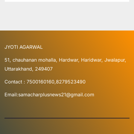
JYOTI AGARWAL
51, chauhanan mohalla, Hardwar, Haridwar, Jwalapur,
Uttarakhand, 249407
Contact : 7500160160,8279523490
Email:samacharplusnews21@gmail.com