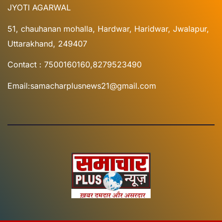
JYOTI AGARWAL
51, chauhanan mohalla, Hardwar, Haridwar, Jwalapur,
Uttarakhand, 249407
Contact : 7500160160,8279523490
Email:samacharplusnews21@gmail.com