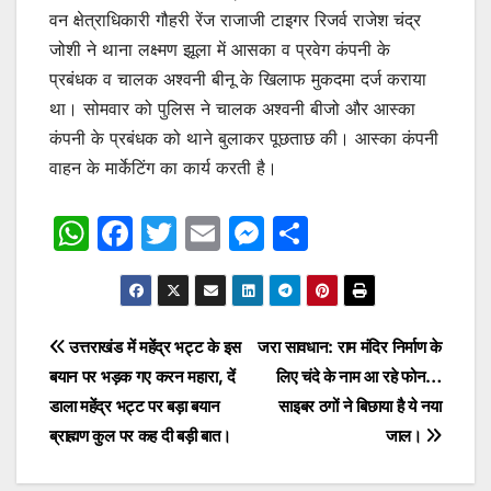
वन क्षेत्राधिकारी गौहरी रेंज राजाजी टाइगर रिजर्व राजेश चंद्र
जोशी ने थाना लक्ष्मण झूला में आसका व प्रवेग कंपनी के
प्रबंधक व चालक अश्वनी बीनू के खिलाफ मुकदमा दर्ज कराया
था। सोमवार को पुलिस ने चालक अश्वनी बीजो और आस्का
कंपनी के प्रबंधक को थाने बुलाकर पूछताछ की। आस्का कंपनी
वाहन के मार्केटिंग का कार्य करती है।
W
F
T
E
M
S
h
a
w
m
e
h
at
c
itt
ai
s
ar
s
e
er
l
s
e
Post
उत्तराखंड में महेंद्र भट्ट के इस
जरा सावधान: राम मंदिर निर्माण के
A
b
e
बयान पर भड़क गए करन महारा, दें
लिए चंदे के नाम आ रहे फोन…
navigation
p
o
n
डाला महेंद्र भट्ट पर बड़ा बयान
साइबर ठगों ने बिछाया है ये नया
p
o
g
ब्राह्मण कुल पर कह दी बड़ी बात।
जाल।
k
er