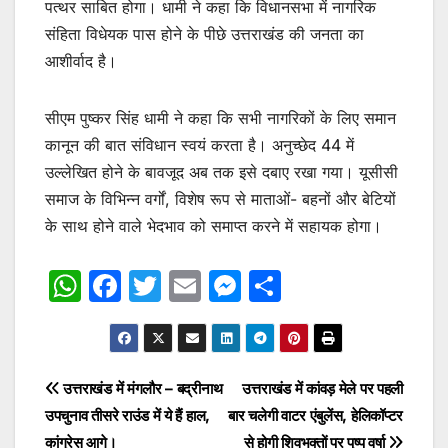
पत्थर साबित होगा। धामी ने कहा कि विधानसभा में नागरिक
संहिता विधेयक पास होने के पीछे उत्तराखंड की जनता का
आशीर्वाद है।
सीएम पुष्कर सिंह धामी ने कहा कि सभी नागरिकों के लिए समान
कानून की बात संविधान स्वयं करता है। अनुच्छेद 44 में
उल्लेखित होने के बावजूद अब तक इसे दबाए रखा गया। यूसीसी
समाज के विभिन्न वर्गों, विशेष रूप से माताओं- बहनों और बेटियों
के साथ होने वाले भेदभाव को समाप्त करने में सहायक होगा।
W
F
T
E
M
S
h
a
w
m
e
h
at
c
itt
ai
s
ar
s
e
er
l
s
e
Post
उत्तराखंड में मंगलौर – बद्रीनाथ
उत्तराखंड में कांवड़ मेले पर पहली
A
b
e
उपचुनाव तीसरे राउंड में ये हैं हाल,
बार चलेगी वाटर एंबुलेंस, हेलिकॉप्टर
navigation
p
o
n
कांग्रेस आगे।
से होगी शिवभक्तों पर पुष्प वर्षा