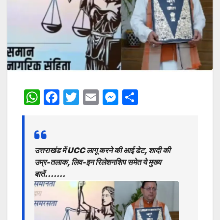
W
F
T
E
M
S
h
a
w
m
e
h
at
c
itt
ai
s
ar
s
e
er
l
s
e
उत्तराखंड में UCC लागू करने की आई डेट, शादी की
A
b
e
उम्र-तलाक, लिव-इन रिलेशनशिप समेत ये मुख्य
p
o
n
बातें…….
p
o
g
k
er