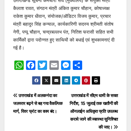
उत्तराखण्ड सूचना कर्मचारी संघ (मुख्यालय) के संयुक्त मंत्री
कैलाश रावत, संगठन मंत्री अंकित कुमार चौहान, कोषाध्यक्ष
राकेश कुमार धीवान, संयोजक/ऑडिटर विजय कुमार, प्रचार
मंत्री बहादुर सिंह कन्याल, कार्यकारिणी सदस्य श्रीमती संतोष
नेगी, पप्पू चौहान, चन्द्रबल्लभ पंत, नितिश फरासी सहित सभी
कार्मिकों द्वारा पदोन्नत हुए साथियों को बधाई एवं शुभकामनाएं दी
गई है।
W
F
T
E
M
S
h
a
w
m
e
h
at
c
itt
ai
s
ar
s
e
er
l
s
e
Post
उत्तराखंड में अलकनंदा का
उत्तराखंड में सीएम धामी के सख्त
A
b
e
जलस्तर बढ़ने से बह गया वैकल्पिक
निर्देश, 15 जुलाई तक खतौनी की
navigation
p
o
n
मार्ग, रिवर फ्रंट का काम बंद।
ऑनलाईन अधिकृत प्रति उपलब्ध
p
o
g
कराये जाने की व्यवस्था सुनिश्चित
की जाए।
k
er