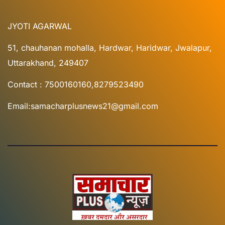
JYOTI AGARWAL
51, chauhanan mohalla, Hardwar, Haridwar, Jwalapur,
Uttarakhand, 249407
Contact : 7500160160,8279523490
Email:samacharplusnews21@gmail.com