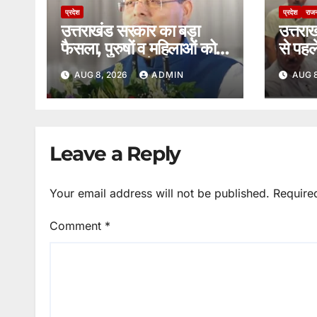
प्रदेश
प्रदेश
राज
उत्तराखंड सरकार का बड़ा
उत्तराख
फैसला, पुरुषों व महिलाओं को
से पहले 
अब समान काम के लिए समान
धरना,
AUG 8, 2026
ADMIN
AUG 8
वेतन।
आर्य न
आरोप
Leave a Reply
Your email address will not be published.
Require
Comment
*