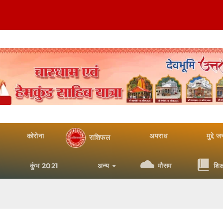
कोरोना
अपराध
मुद्दे 
राशिफल
कुंभ 2021
अन्य
मौसम
शिक्