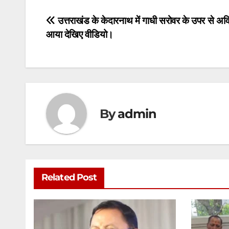
s
e
er
l
s
e
Post
उत्तराखंड के केदारनाथ में गाधी सरोवर के उपर से अव
A
b
e
आया देखिए वीडियो।
navigation
p
o
n
p
o
g
k
er
By
admin
Related Post