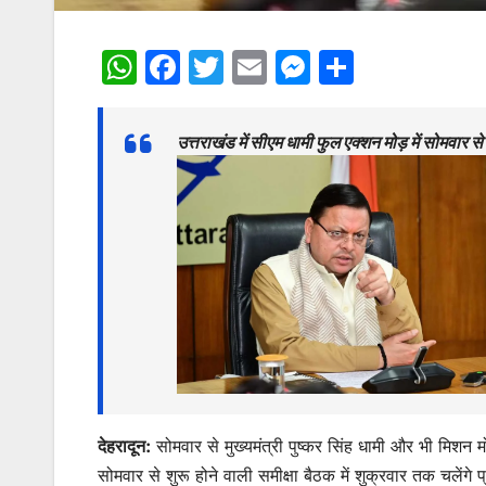
W
F
T
E
M
S
h
a
w
m
e
h
at
c
itt
ai
s
ar
उत्तराखंड में सीएम धामी फुल एक्शन मोड़ में सोमवार स
s
e
er
l
s
e
A
b
e
p
o
n
p
o
g
k
er
देहरादून:
सोमवार से मुख्यमंत्री पुष्कर सिंह धामी और भी मिशन मो
सोमवार से शुरू होने वाली समीक्षा बैठक में शुक्रवार तक चलें