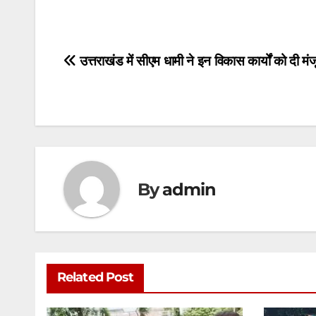
h
a
w
m
e
h
at
c
itt
ai
s
ar
s
e
er
l
s
e
Post
उत्तराखंड में सीएम धामी ने इन विकास कार्यों को दी मं
A
b
e
navigation
p
o
n
p
o
g
k
er
By
admin
Related Post