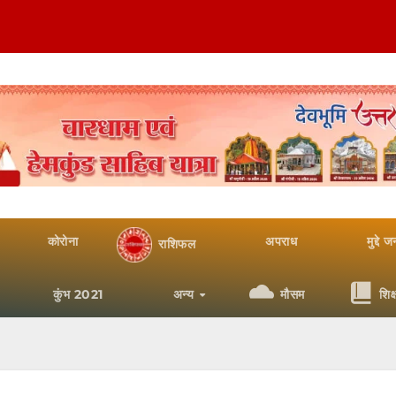
कोरोना
अपराध
मुद्दे 
राशिफल
कुंभ 2021
अन्य
मौसम
शिक्