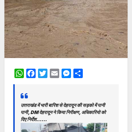
W
F
T
E
M
S
h
a
w
m
e
h
at
c
itt
ai
s
ar
s
e
er
l
s
e
उत्तराखंड में भारी बारिश से देहरादून की सड़को में पानी
A
b
e
पानी, DM देहरादून ने किया निरीक्षण, अधिकारियो को
p
o
n
दिए निर्देश……
p
o
g