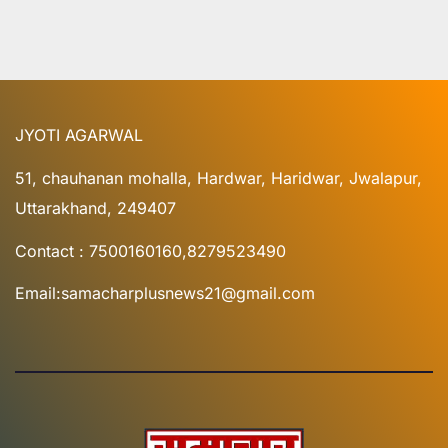
JYOTI AGARWAL
51, chauhanan mohalla, Hardwar, Haridwar, Jwalapur,
Uttarakhand, 249407
Contact : 7500160160,8279523490
Email:samacharplusnews21@gmail.com