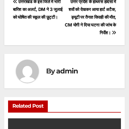
Post
उत्तराखंड के इस जिले में भारी
उत्तर प्रदेश के हाथरस हादसा में
A
b
e
बारिश का अलर्ट, DM ने 3 जुलाई
शवों को देखकर आया हार्ट अटैक,
navigation
p
o
n
को घोषित की स्कूल की छुट्टी।
ड्यूटी पर तैनात सिपाही की मौत,
p
o
g
CM योगी ने दिया घटना की जांच के
निर्देश।
k
er
By
admin
Related Post