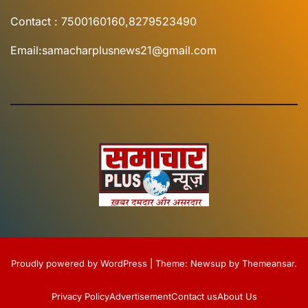
Contact : 7500160160,8279523490
Email:samacharplusnews21@gmail.com
Proudly powered by WordPress
|
Theme:
Newsup
by
Themeansar
.
Privacy Policy
Advertisement
Contact us
About Us