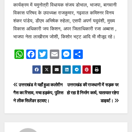
कार्यक्रम में यमुनोत्री विधायक संजय डोभाल, भाजपा, बागवानी
विकास परिषद के उपाध्यक्ष राजकुमार, गढ़वाल कमिश्नर विनय
शंकर पांडेय, डीएम अभिषेक रुहेला, एसपी अपर्ण यदुवंशी, मुख्य
विकास अधिकारी जय किशन, अपर जिलाधिकारी रजा अब्बास ,
भाजपा नेता लाखीराम जोशी, किशोर भट्ट आदि भी मौजूद रहे।
W
F
T
E
M
S
h
a
w
m
e
h
at
c
itt
ai
s
ar
s
e
er
l
s
e
Post
उत्तराखंड मे यहाँ हुआ कलोरीन
उत्तराखंड की राजधानी में सड़क पर
A
b
e
गैस का रिसाव, मचा हड़कंप, पुलिस
हो रहा है निर्माण कार्य, यातायात रहेगा
navigation
p
o
n
ने लीक सिलेंडर हटवाए।
डाइवर्ट।
p
o
g
k
er