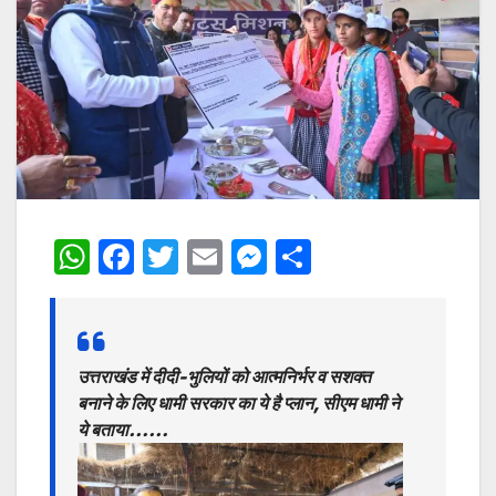
W
F
T
E
M
S
h
a
w
m
e
h
at
c
itt
ai
s
ar
s
e
er
l
s
e
उत्तराखंड में दीदी-भुलियों को आत्मनिर्भर व सशक्त
A
b
e
बनाने के लिए धामी सरकार का ये है प्लान, सीएम धामी ने
p
o
n
ये बताया……
p
o
g