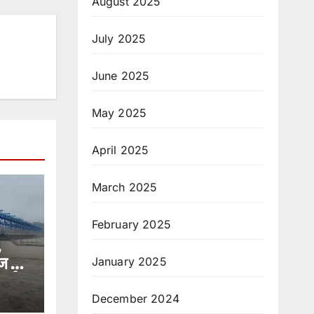
August 2025
July 2025
June 2025
May 2025
April 2025
March 2025
February 2025
,
ज से
January 2025
लर्ट
December 2024