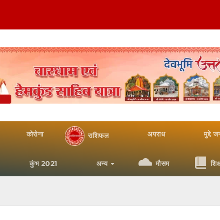
कोरोना
अपराध
मुद्दे 
राशिफल
कुंभ 2021
अन्य
मौसम
शिक्