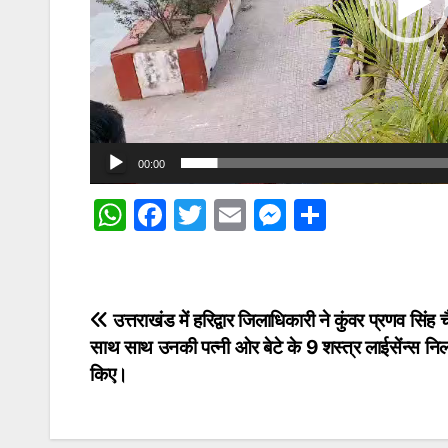
00:00
W
F
T
E
M
S
h
a
w
m
e
h
at
c
itt
ai
s
ar
s
e
er
l
s
e
Post
उत्तराखंड में हरिद्वार जिलाधिकारी ने कुंवर प्रणव सिंह च
A
b
e
साथ साथ उनकी पत्नी ओर बेटे के 9 शस्त्र लाईसेंन्स निल
navigation
p
o
n
किए।
p
o
g
k
er