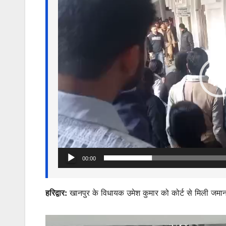
A
b
e
Player
p
o
n
p
o
g
k
er
00:00
हरिद्वार:
खानपुर के विधायक उमेश कुमार को कोर्ट से मिली जमा
Video