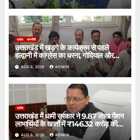
प्रदेश
राजनीति
उत्तराखंड में खड़गे के कार्यक्रम से पहले
हल्द्वानी में कांग्रेस का धरना, गोदियाल और
यशपाल आर्य ने पुलिस पर लगाए गंभीर आरोप।
AUG 8, 2026
ADMIN
प्रदेश
उत्तराखंड में धामी सरकार ने 9.87 लाख पेंशन
लाभार्थियों के खातों में ₹146.32 करोड़ की
पेंशन किया भुगतान।
AUG 8, 2026
ADMIN