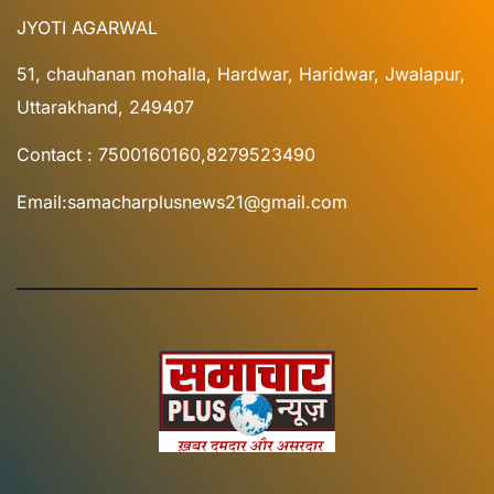
JYOTI AGARWAL
51, chauhanan mohalla, Hardwar, Haridwar, Jwalapur,
Uttarakhand, 249407
Contact : 7500160160,8279523490
Email:samacharplusnews21@gmail.com