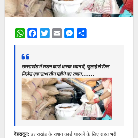
W
F
T
E
M
S
h
a
w
m
e
h
at
c
itt
ai
s
ar
s
e
er
l
s
e
उत्तराखंड में राशन कार्ड धारक ध्यान दें, जुलाई से फिर
A
b
e
मिलेगा एक साथ तीन महीने का राशन…….
p
o
n
p
o
g
k
er
देहरादून:
उत्तराखंड के राशन कार्ड धारकों के लिए राहत भरी