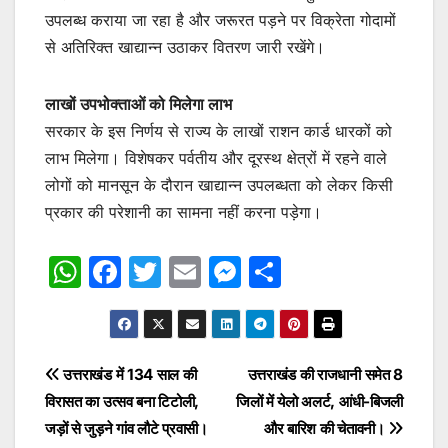
उपलब्ध कराया जा रहा है और जरूरत पड़ने पर विक्रेता गोदामों
से अतिरिक्त खाद्यान्न उठाकर वितरण जारी रखेंगे।
लाखों उपभोक्ताओं को मिलेगा लाभ
सरकार के इस निर्णय से राज्य के लाखों राशन कार्ड धारकों को
लाभ मिलेगा। विशेषकर पर्वतीय और दूरस्थ क्षेत्रों में रहने वाले
लोगों को मानसून के दौरान खाद्यान्न उपलब्धता को लेकर किसी
प्रकार की परेशानी का सामना नहीं करना पड़ेगा।
W
F
T
E
M
S
h
a
w
m
e
h
at
c
itt
ai
s
ar
s
e
er
l
s
e
Post
उत्तराखंड में 134 साल की
उत्तराखंड की राजधानी समेत 8
A
b
e
विरासत का उत्सव बना टिटोली,
जिलों में येलो अलर्ट, आंधी-बिजली
navigation
p
o
n
जड़ों से जुड़ने गांव लौटे प्रवासी।
और बारिश की चेतावनी।