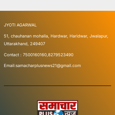
JYOTI AGARWAL
51, chauhanan mohalla, Hardwar, Haridwar, Jwalapur,
Uttarakhand, 249407
Contact : 7500160160,8279523490
Email:samacharplusnews21@gmail.com