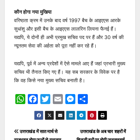
कौन होगा नया मुखिया
वरिष्ठता क्रम में उनके बाद वर्ष 1997 बैच के आइएएस आरके
सुधांशु और इसी बैच के आइएएस लालरिन लियना फैनई हैं।
यद्यपि, ये दोनों ही अभी प्रमुख सचिव पद पर हैं और 30 वर्ष की
न्यूनतम सेवा की अर्हता को पूरा नहीं कर रहे हैं।
यद्यपि, पूर्व में अन्य प्रदेशों में ऐसे मामले आए हैं जहां प्रभारी मुख्य
सचिव भी तैनात किए गए हैं। यह सब सरकार के विवेक पर है
कि वह किसे नया मुख्य सचिव बनाती है।
W
F
T
E
M
S
h
a
w
m
e
h
at
c
itt
ai
s
ar
s
e
er
l
s
e
Post
उत्तराखंड में सात मार्च से
उत्तराखंड के अब चार शहरों में
A
b
e
राजभवन होगा फूलों से गुलजार,
बिजली दरों पर होगी जनसुनवाई,