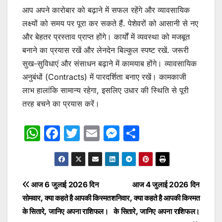
आप अपने कारोबार को बढ़ाने में सफल रहेंगे और व्यावसायिक
लक्ष्यों को समय पर पूरा कर सकते हैं. पेशेवरों को आसानी से नए
और बेहतर प्रस्ताव प्राप्त होंगे। कार्यों में व्यवस्था को मजबूत
बनाने का प्रयास रखें और लेनदेन बिल्कुल स्पष्ट रखें. जरूरी
सुख-सुविधाएं और संसाधन बढ़ाने में कामयाब होंगे। व्यावसायिक
अनुबंधों (Contracts) में पारदर्शिता बनाए रखें। कामकाजी
लाभ हालांकि सामान्य रहेगा, इसलिए उधार की स्थिति से पूरी
तरह बचने का प्रयास करें।
W
F
T
E
M
S
h
a
w
m
e
h
at
c
itt
ai
s
ar
s
e
er
l
s
e
Post
आज 6 जुलाई 2026 दिन
आज 4 जुलाई 2026 दिन
A
b
e
सोमवार, क्या कहते है आपकी किस्मत
शनिवार, क्या कहते है आपकी किस्मत
navigation
p
o
n
के सितारे, जानिए अपना राशिफल।
के सितारे, जानिए अपना राशिफल।