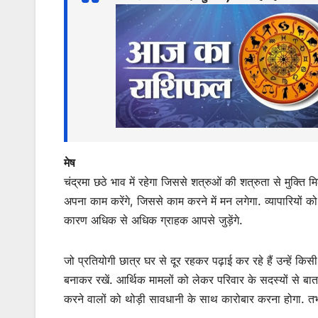
s
e
er
l
s
e
A
b
e
p
o
n
p
o
g
k
er
मेष
चंद्रमा छठे भाव में रहेगा जिससे शत्रुओं की शत्रुता से मुक्त
अपना काम करेंगे, जिससे काम करने में मन लगेगा. व्यापारियों
कारण अधिक से अधिक ग्राहक आपसे जुड़ेंगे.
जो प्रतियोगी छात्र घर से दूर रहकर पढ़ाई कर रहे हैं उन्हें क
बनाकर रखें. आर्थिक मामलों को लेकर परिवार के सदस्यों से बा
करने वालों को थोड़ी सावधानी के साथ कारोबार करना होगा. तभ