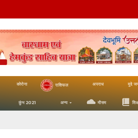
कोरोना
अपराध
मुद्दे 
राशिफल
कुंभ 2021
अन्य
मौसम
शिक्