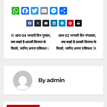
W
F
T
E
M
S
h
a
w
m
e
h
at
c
itt
ai
s
ar
s
e
er
l
s
e
Post
आज 04 जनवरी दिन गुरुवार,
आज 02 जनवरी दिन मंगलवार,
A
b
e
क्या कहते है आपकी किस्मत के
क्या कहते है आपकी किस्मत के
navigation
p
o
n
सितारे, जानिए अपना राशिफल।
सितारे, जानिए अपना राशिफल
p
o
g
k
er
By
admin