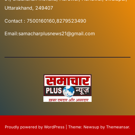
Uttarakhand, 249407
Contact : 7500160160,8279523490
Email:samacharplusnews21@gmail.com
Proudly powered by WordPress
|
Theme:
Newsup
by
Themeansar
.