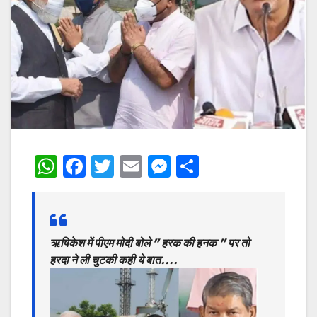
W
F
T
E
M
S
h
a
w
m
e
h
at
c
itt
ai
s
ar
s
e
er
l
s
e
ऋषिकेश में पीएम मोदी बोले ” हरक की हनक ” पर तो
A
b
e
हरदा ने ली चुटकी कही ये बात….
p
o
n
p
o
g