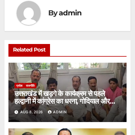
By
admin
Related Post
प्रदेश
राजनीति
उत्तराखंड में खड़गे के कार्यक्रम से पहले
हल्द्वानी में कांग्रेस का धरना, गोदियाल और
यशपाल आर्य ने पुलिस पर लगाए गंभीर आरोप।
AUG 8, 2026
ADMIN