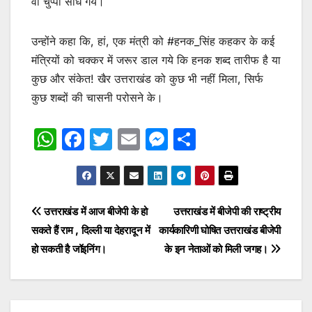
वो चुप्पी साध गये।
उन्होंने कहा कि, हां, एक मंत्री को #हनक_सिंह कहकर के कई
मंत्रियों को चक्कर में जरूर डाल गये कि हनक शब्द तारीफ है या
कुछ और संकेत! खैर उत्तराखंड को कुछ भी नहीं मिला, सिर्फ
कुछ शब्दों की चासनी परोसने के।
W
F
T
E
M
S
h
a
w
m
e
h
at
c
itt
ai
s
ar
s
e
er
l
s
e
Post
उत्तराखंड में आज बीजेपी के हो
उत्तराखंड में बीजेपी की राष्ट्रीय
A
b
e
सकते हैं राम , दिल्ली या देहरादून में
कार्यकारिणी घोषित उत्तराखंड बीजेपी
navigation
p
o
n
हो सकती है जॉइनिंग।
के इन नेताओं को मिली जगह।
p
o
g
k
er