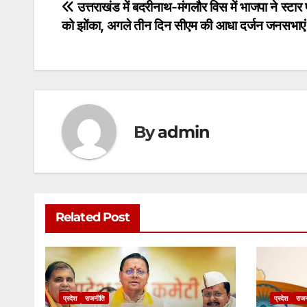
s
e
er
l
s
e
Post
उत्तराखंड में बदरीनाथ-मंगलौर विस में भाजपा ने स्टार 
A
b
e
को झोंका, अगले तीन दिन सीएम की आधा दर्जन जनसभाए
navigation
p
o
n
p
o
g
k
er
By
admin
Related Post
प्रदेश
राजनीति
प्रदेश
राज