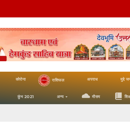
कोरोना
अपराध
मुद्दे 
राशिफल
कुंभ 2021
अन्य
मौसम
शिक्