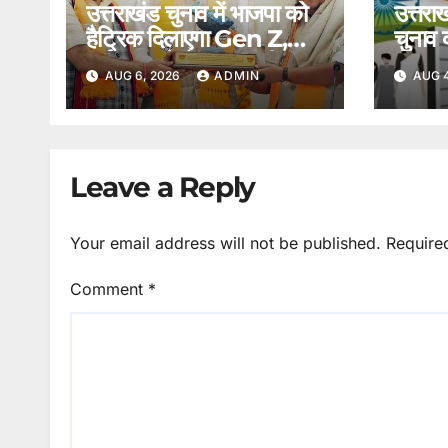
उत्तराखंड चुनाव में भाजपा को
उत्तरा
हैट्रिक दिलाएगा Gen Z,
चुनाव क
हाईकमान ने तैयार कर ली
से बाह
AUG 6, 2026
ADMIN
AUG 4
रणनीति।
आवेद
Leave a Reply
Your email address will not be published.
Require
Comment
*