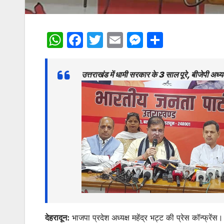
W
F
T
E
M
S
h
a
w
m
e
h
at
c
itt
ai
s
ar
उत्तराखंड में धामी सरकार के 3 साल पूरे, बीजेपी अध
s
e
er
l
s
e
A
b
e
p
o
n
p
o
g
k
er
देहरादून:
भाजपा प्रदेश अध्यक्ष महेंद्र भट्ट की प्रेस कॉन्फ्रें