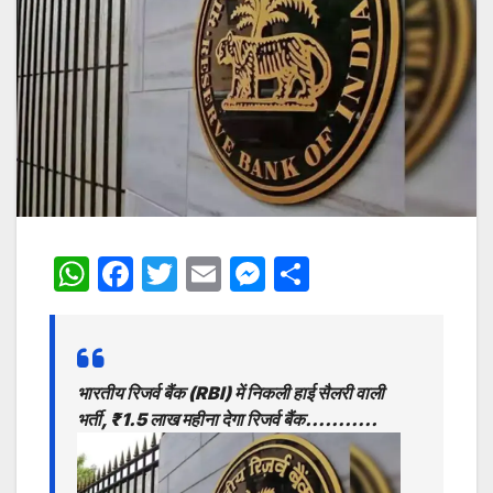
W
F
T
E
M
S
h
a
w
m
e
h
at
c
itt
ai
s
ar
s
e
er
l
s
e
भारतीय रिजर्व बैंक (RBI) में निकली हाई सैलरी वाली
A
b
e
भर्ती, ₹1.5 लाख महीना देगा रिजर्व बैंक………..
p
o
n
p
o
g