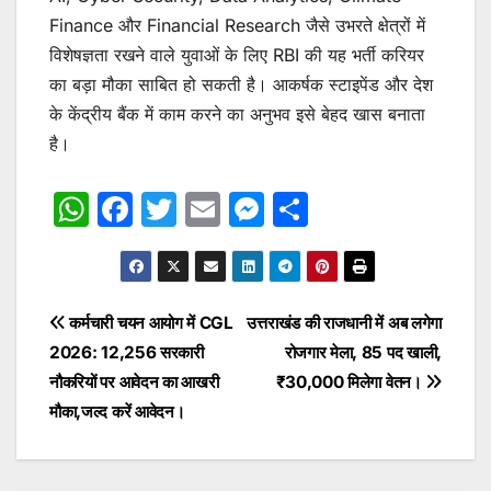
Finance और Financial Research जैसे उभरते क्षेत्रों में
विशेषज्ञता रखने वाले युवाओं के लिए RBI की यह भर्ती करियर
का बड़ा मौका साबित हो सकती है। आकर्षक स्टाइपेंड और देश
के केंद्रीय बैंक में काम करने का अनुभव इसे बेहद खास बनाता
है।
W
F
T
E
M
S
h
a
w
m
e
h
at
c
itt
ai
s
ar
s
e
er
l
s
e
Post
कर्मचारी चयन आयोग में CGL
उत्तराखंड की राजधानी में अब लगेगा
A
b
e
2026: 12,256 सरकारी
रोजगार मेला, 85 पद खाली,
navigation
p
o
n
नौकरियों पर आवेदन का आखरी
₹30,000 मिलेगा वेतन।
p
o
g
मौका,जल्द करें आवेदन।
k
er