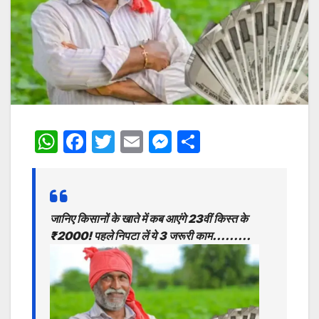
W
F
T
E
M
S
h
a
w
m
e
h
at
c
itt
ai
s
ar
s
e
er
l
s
e
जानिए किसानों के खाते में कब आएंगे 23वीं किस्त के
A
b
e
₹2000! पहले निपटा लें ये 3 जरूरी काम………
p
o
n
p
o
g
k
er