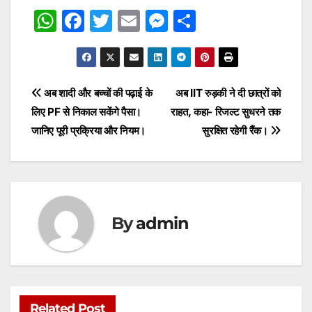
W
F
T
E
M
S
h
a
w
m
e
h
at
c
itt
ai
s
ar
s
e
er
l
s
e
Post
अब शादी और बच्चों की पढ़ाई के
अब IIT रुड़की ने दी छात्रों को
A
b
e
लिए PF से निकाल सकेंगे पैसा।
राहत, कहा- रिजल्ट सुधरने तक
navigation
p
o
n
जानिए पूरी प्रक्रिया और नियम।
सुरक्षित रहेगी रैंक।
p
o
g
k
er
By
admin
Related Post