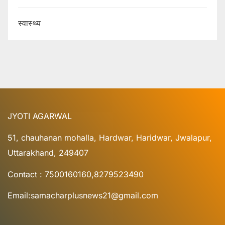
स्वास्थ्य
JYOTI AGARWAL
51, chauhanan mohalla, Hardwar, Haridwar, Jwalapur,
Uttarakhand, 249407
Contact : 7500160160,8279523490
Email:samacharplusnews21@gmail.com