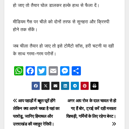
हो जाए तो तैयार घोल डालकर हल्के हाथ से फैला दें।
मीडियम गैस पर चीले को दोनों तरफ से सुनहरा और क्रिस्पी
होने तक सेंकें।
जब चीला तैयार हो जाए तो इसे टोमैटो सॉस, हरी चटनी या दही
के साथ गरमा-गरम परोसें।
W
F
T
E
M
S
h
a
w
m
e
h
at
c
itt
ai
s
ar
s
e
er
l
s
e
Post
आप पहाड़ों में बहुत घूमें होंगे
अगर आप रोज के दाल चावल से हो
A
b
e
लेकिन क्या आपने चखा है यहां का
गए हैं बोर, ट्राई करें दही मसाला
navigation
p
o
n
पतरोडू, जानिए हिमाचल और
खिचड़ी, गर्मियों के लिए रहेगा बेस्ट।
p
o
g
उत्तराखंड की मशहूर रेसिपी।