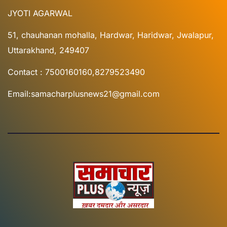
JYOTI AGARWAL
51, chauhanan mohalla, Hardwar, Haridwar, Jwalapur,
Uttarakhand, 249407
Contact : 7500160160,8279523490
Email:samacharplusnews21@gmail.com