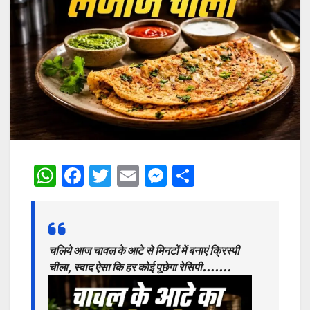
W
F
T
E
M
S
h
a
w
m
e
h
at
c
itt
ai
s
ar
s
e
er
l
s
e
चलिये आज चावल के आटे से मिनटों में बनाएं क्रिस्पी
A
b
e
चीला, स्वाद ऐसा कि हर कोई पूछेगा रेसिपी…….
p
o
n
p
o
g