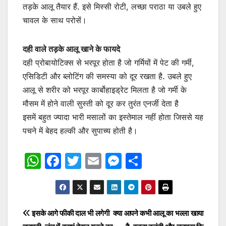
तड़के आलू तैयार हैं. इसे मिस्सी रोटी, लच्छा पराठा या उबले हुए
चावल के साथ परोसें।
दही वाले तड़के आलू खाने के फायदे
दही प्रोबायोटिक्स से भरपूर होता है जो गर्मियों में पेट की गर्मी,
एसिडिटी और ब्लोटिंग की समस्या को दूर रखता है. उबले हुए
आलू से शरीर को भरपूर कार्बोहाइड्रेट मिलता है जो गर्मी के
मौसम में होने वाली सुस्ती को दूर कर तुरंत एनर्जी देता है
इसमें बहुत ज्यादा भारी मसालों का इस्तेमाल नहीं होता जिससे यह
पचने में बेहद हल्की और सुपाच्य होती है।
W
F
T
E
M
S
h
a
w
m
e
h
at
c
itt
ai
s
ar
s
e
er
l
s
e
Post
इसके आगे फीकी दाल भी लगेगी
क्या आपने कभी आलू का भल्ला खाया
A
b
e