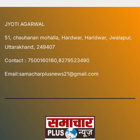
JYOTI AGARWAL
51, chauhanan mohalla, Hardwar, Haridwar, Jwalapur,
Uttarakhand, 249407
Contact : 7500160160,8279523490
Email:samacharplusnews21@gmail.com