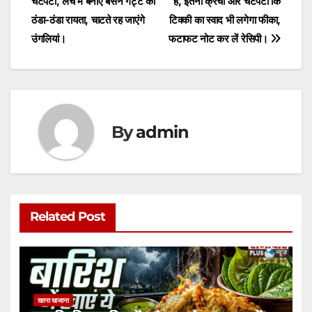
चटपटी, लंच में बनाएं बेसन गट्टे का
है, इतना क्रंची और चटपटा कि
navigation
p
o
n
ठंडा-ठंडा रायता, चाटते रह जाएंगे
टिक्की का स्वाद भी लगेगा फीका,
p
o
g
उंगलियां।
फटाफट नोट कर लें रेसिपी।
k
er
By
admin
Related Post
खाना खजाना