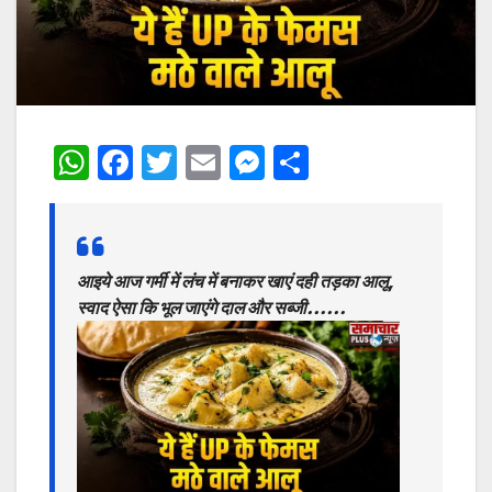
W
F
T
E
M
S
h
a
w
m
e
h
at
c
itt
ai
s
ar
s
e
er
l
s
e
आइये आज गर्मी में लंच में बनाकर खाएं दही तड़का आलू,
A
b
e
स्वाद ऐसा कि भूल जाएंगे दाल और सब्जी……
p
o
n
p
o
g
k
er