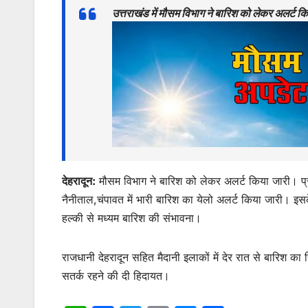
at
c
itt
ai
s
ar
उत्तराखंड में मौसम विभाग ने बारिश को लेकर अलर्ट
s
e
er
l
s
e
A
b
e
p
o
n
p
o
g
k
er
देहरादून:
मौसम विभाग ने बारिश को लेकर अलर्ट किया जारी। प्
नैनीताल,चंपावत में भारी बारिश का येलो अलर्ट किया जारी। इसके
हल्की से मध्यम बारिश की संभावना।
राजधानी देहरादून सहित मैदानी इलाकों में देर रात से बारिश क
सतर्क रहने की दी हिदायत।