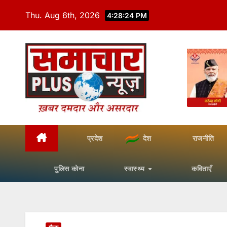
Skip
Thu. Aug 6th, 2026
4:28:26 PM
to
content
प्रदेश
देश
राजनीति
पुलिस कोना
स्वास्थ्य
कविताएँ
मौसम