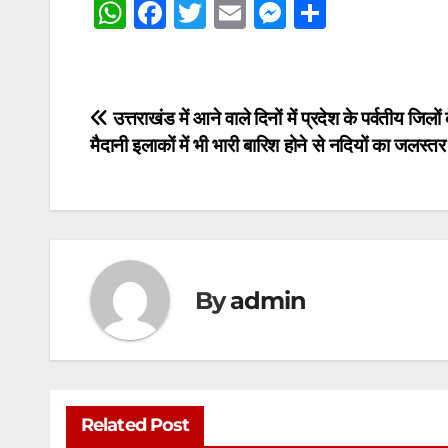
W
F
T
E
M
S
h
a
w
m
e
h
at
c
itt
ai
s
ar
s
e
er
l
s
e
Post
उत्तराखंड में आने वाले दिनों में प्रदेश के पर्वतीय जिलो
A
b
e
मैदानी इलाकों में भी भारी बारिश होने से नदियों का जलस्तर
navigation
p
o
n
p
o
g
k
er
By
admin
Related Post