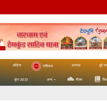
कोरोना
अपराध
मुद्दे 
राशिफल
कुंभ 2021
अन्य
मौसम
शिक्