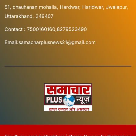
51, chauhanan mohalla, Hardwar, Haridwar, Jwalapur,
Uttarakhand, 249407
Contact : 7500160160,8279523490
Email:samacharplusnews21@gmail.com