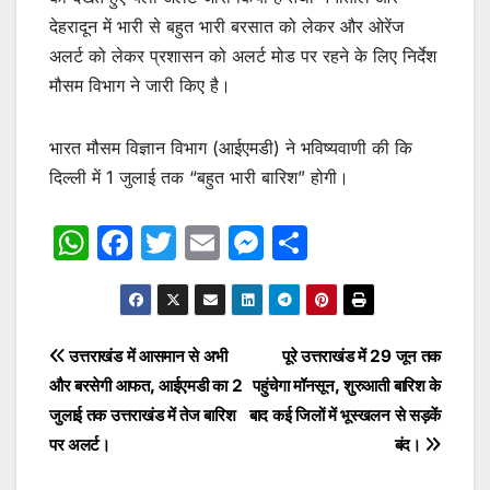
देहरादून में भारी से बहुत भारी बरसात को लेकर और ओरेंज
अलर्ट को लेकर प्रशासन को अलर्ट मोड पर रहने के लिए निर्देश
मौसम विभाग ने जारी किए है।
भारत मौसम विज्ञान विभाग (आईएमडी) ने भविष्यवाणी की कि
दिल्ली में 1 जुलाई तक “बहुत भारी बारिश” होगी।
W
F
T
E
M
S
h
a
w
m
e
h
at
c
itt
ai
s
ar
s
e
er
l
s
e
Post
उत्तराखंड में आसमान से अभी
पूरे उत्तराखंड में 29 जून तक
A
b
e
और बरसेगी आफत, आईएमडी का 2
पहुंचेगा मॉनसून, शुरुआती बारिश के
navigation
p
o
n
जुलाई तक उत्तराखंड में तेज बारिश
बाद कई जिलों में भूस्खलन से सड़कें
p
o
g
पर अलर्ट।
बंद।
k
er