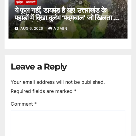
प्रदेश
जानकारी
ये फूल नहीं, डायमंड है यह! उत्तराखंड के
पहाड़ों में दिखा दुर्लभ ‘पदमचाल’ जो खिलता है
15 सालों में एक बार।
AUG 6, 2026
ADMIN
Leave a Reply
Your email address will not be published.
Required fields are marked
*
Comment
*