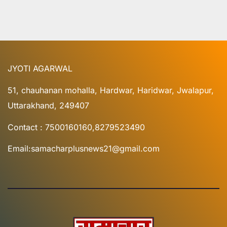
JYOTI AGARWAL
51, chauhanan mohalla, Hardwar, Haridwar, Jwalapur,
Uttarakhand, 249407
Contact : 7500160160,8279523490
Email:samacharplusnews21@gmail.com