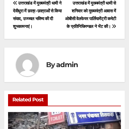
s
e
er
l
s
e
Post
उत्तराखंड में मुख्यमंत्री धामी ने
उत्तराखंड में मुख्यमंत्री धामी से
A
b
e
देवीधुरा में छात्र-छात्राओं से किया
शनिवार को मुख्यमंत्री आवास में
navigation
p
o
n
संवाद, उज्ज्वल भविष्य की दी
ओबीसी वेलफेयर पार्लियामेंट्री कमेटी
p
o
g
शुभकामनाएं।
के प्रतिनिधिमण्डल ने भेंट की।
k
er
By
admin
Related Post