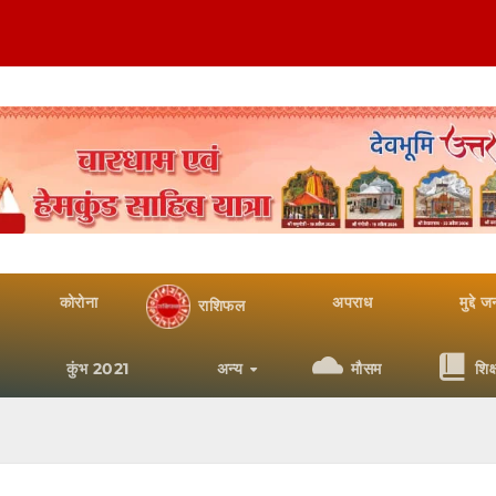
कोरोना
अपराध
मुद्दे 
राशिफल
कुंभ 2021
अन्य
मौसम
शिक्