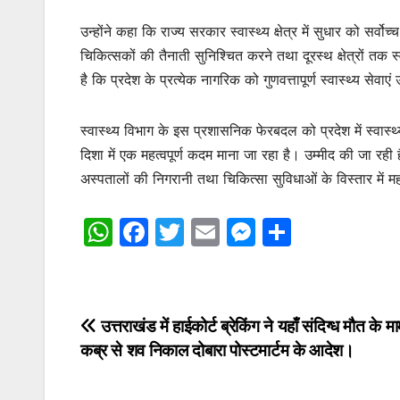
उन्होंने कहा कि राज्य सरकार स्वास्थ्य क्षेत्र में सुधार को सर्वो
चिकित्सकों की तैनाती सुनिश्चित करने तथा दूरस्थ क्षेत्रों तक स
है कि प्रदेश के प्रत्येक नागरिक को गुणवत्तापूर्ण स्वास्थ्य सेवाएं
स्वास्थ्य विभाग के इस प्रशासनिक फेरबदल को प्रदेश में स्वास्
दिशा में एक महत्वपूर्ण कदम माना जा रहा है। उम्मीद की जा रही
अस्पतालों की निगरानी तथा चिकित्सा सुविधाओं के विस्तार में महत
W
F
T
E
M
S
h
a
w
m
e
h
at
c
itt
ai
s
ar
s
e
er
l
s
e
Post
उत्तराखंड में हाईकोर्ट ब्रेकिंग ने यहाँ संदिग्ध मौत के माम
A
b
e
कब्र से शव निकाल दोबारा पोस्टमार्टम के आदेश।
navigation
p
o
n