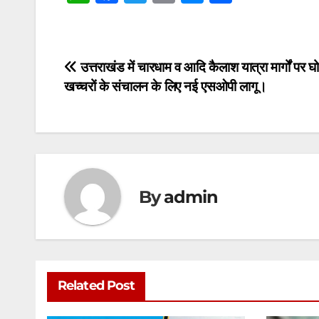
h
a
w
m
e
h
at
c
itt
ai
s
ar
s
e
er
l
s
e
Post
उत्तराखंड में चारधाम व आदि कैलाश यात्रा मार्गों पर घो
A
b
e
खच्चरों के संचालन के लिए नई एसओपी लागू।
navigation
p
o
n
p
o
g
k
er
By
admin
Related Post