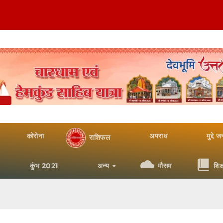
कोरोना
अपराध
मुद्दे 
राशिफल
कुंभ 2021
अन्य
मौसम
शिक्