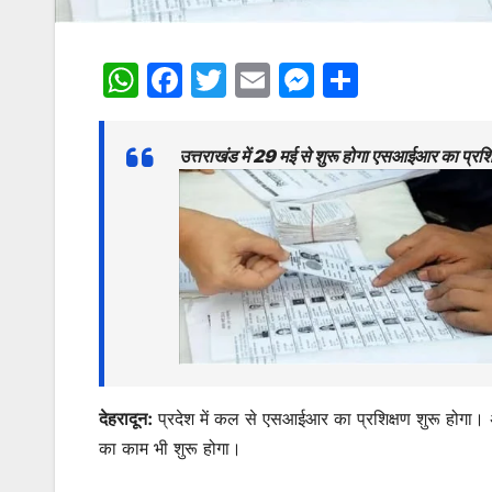
W
F
T
E
M
S
h
a
w
m
e
h
at
c
itt
ai
s
ar
उत्तराखंड में 29 मई से शुरू होगा एसआईआर का प्र
s
e
er
l
s
e
A
b
e
p
o
n
p
o
g
k
er
देहरादून:
प्रदेश में कल से एसआईआर का प्रशिक्षण शुरू होगा
का काम भी शुरू होगा।