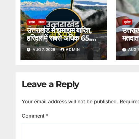
प्रदेश
मौसम
प्रदेश
उत्तराखंड में झमाझम बारिश,
उत्तरा
हरिद्वार में सबसे अधिक 65.8
मतदाता
मिमी वर्षा।
आधार औ
AUG 7, 2026
ADMIN
AUG 7
होगा स
Leave a Reply
Your email address will not be published.
Require
Comment
*