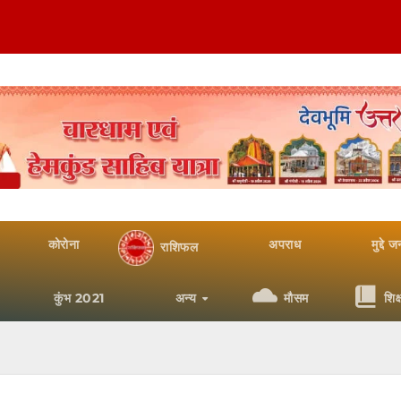
कोरोना
अपराध
मुद्दे 
राशिफल
कुंभ 2021
अन्य
मौसम
शिक्