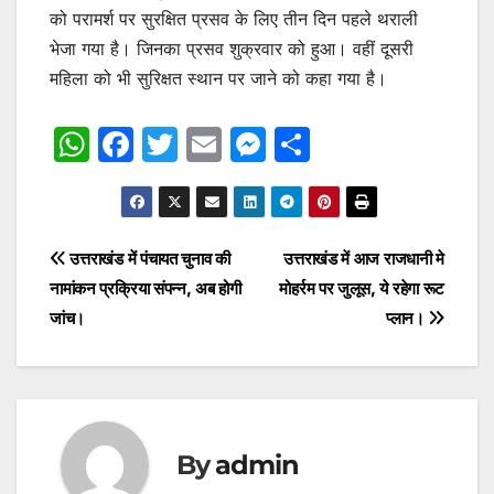
को परामर्श पर सुरक्षित प्रसव के लिए तीन दिन पहले थराली
भेजा गया है। जिनका प्रसव शुक्रवार को हुआ। वहीं दूसरी
महिला को भी सुरिक्षत स्थान पर जाने को कहा गया है।
W
F
T
E
M
S
h
a
w
m
e
h
at
c
itt
ai
s
ar
s
e
er
l
s
e
Post
उत्तराखंड में पंचायत चुनाव की
उत्तराखंड में आज राजधानी मे
A
b
e
नामांकन प्रक्रिया संपन्न, अब होगी
मोहर्रम पर जुलूस, ये रहेगा रूट
navigation
p
o
n
जांच।
प्लान।
p
o
g
k
er
By
admin