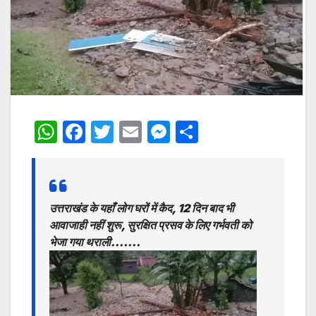
W
F
T
E
M
S
h
a
w
m
e
h
at
c
itt
ai
s
ar
s
e
er
l
s
e
उत्तराखंड के यहाँ लोग घरों में कैद, 12 दिन बाद भी
A
b
e
आवाजाही नहीं शुरू, सुरक्षित प्रसव के लिए गर्भवती को
p
o
n
भेजा गया थराली…….
p
o
g
k
er