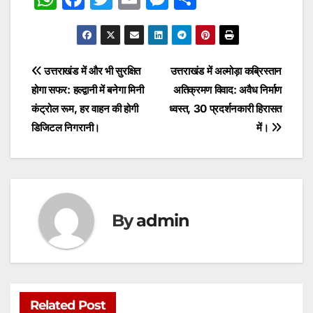
h
a
w
m
e
h
at
c
itt
ai
s
ar
s
e
er
l
s
e
Post
उत्तराखंड में और भी सुरक्षित
उत्तराखंड में अल्मोड़ा कब्रिस्तान
A
b
e
होगा सफर: हल्द्वानी में बनेगा मिनी
अतिक्रमण विवाद: अवैध निर्माण
navigation
p
o
n
कंट्रोल रूम, हर वाहन की होगी
ध्वस्त, 30 प्रदर्शनकारी हिरासत
p
o
g
डिजिटल निगरानी।
में।
k
er
By
admin
Related Post