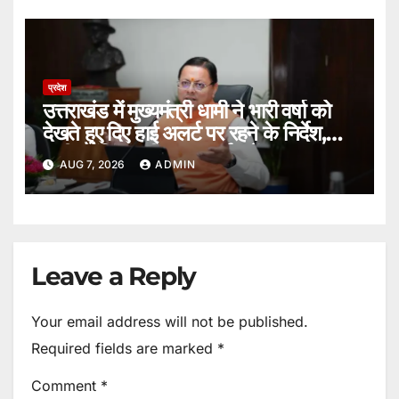
प्रदेश
उत्तराखंड में मुख्यमंत्री धामी ने भारी वर्षा को
देखते हुए दिए हाई अलर्ट पर रहने के निर्देश,
सभी एजेंसियां पूरी तरह सतर्क रहें।
AUG 7, 2026
ADMIN
Leave a Reply
Your email address will not be published.
Required fields are marked
*
Comment
*