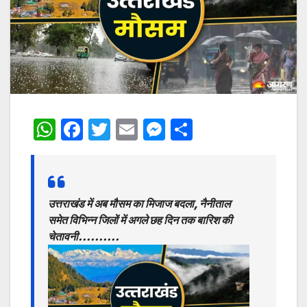
W
F
T
E
M
S
h
a
w
m
e
h
at
c
itt
ai
s
ar
s
e
er
l
s
e
उत्तराखंड में अब मौसम का मिजाज बदला, नैनीताल
A
b
e
समेत विभिन्न जिलों में अगले छह दिन तक बारिश की
p
o
n
चेतावनी……….
p
o
g
k
er