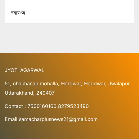
स्वास्थ्य
JYOTI AGARWAL
51, chauhanan mohalla, Hardwar, Haridwar, Jwalapur,
Uttarakhand, 249407
Contact : 7500160160,8279523490
Email:samacharplusnews21@gmail.com