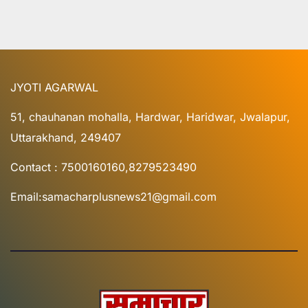
JYOTI AGARWAL
51, chauhanan mohalla, Hardwar, Haridwar, Jwalapur,
Uttarakhand, 249407
Contact : 7500160160,8279523490
Email:samacharplusnews21@gmail.com