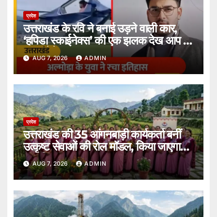
प्रदेश
उत्तराखंड के रवि ने बनाई उड़ने वाली कार,
‘हपिडा स्काईनेक्स’ की एक झलक देख आप भी
कह उठेंगे शानदार।
AUG 7, 2026
ADMIN
प्रदेश
उत्तराखंड की 35 आंगनबाड़ी कार्यकर्ता बनीं
उत्कृष्ट सेवाओं की रोल मॉडल, किया जाएगा
सम्मानित।
AUG 7, 2026
ADMIN