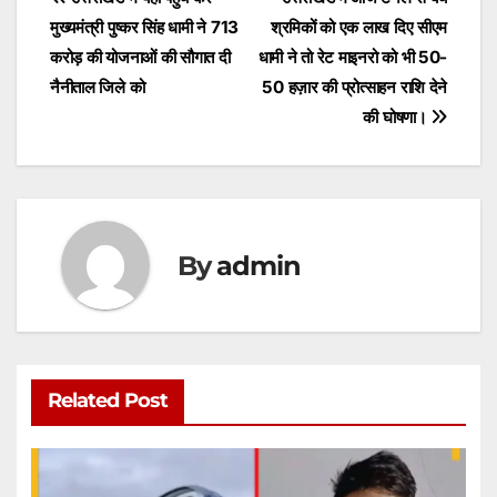
Post
A
b
e
मुख्यमंत्री पुष्कर सिंह धामी ने 713
श्रमिकों को एक लाख दिए सीएम
navigation
p
o
n
करोड़ की योजनाओं की सौगात दी
धामी ने तो रेट माइनरो को भी 50-
p
o
g
नैनीताल जिले को
50 हज़ार की प्रोत्साहन राशि देने
की घोषणा।
k
er
By
admin
Related Post