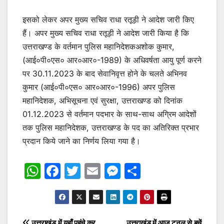
इसको लेकर अपर मुख्य सचिव राधा रतूड़ी ने आदेश जारी किए
हैं। अपर मुख्य सचिव राधा रतूड़ी ने आदेश जारी किया है कि
उत्तराखण्ड के वर्तमान पुलिस महानिदेशकअशोक कुमार,
(आई०पी०एस० आर०आर०-1989) के अधिवर्षता आयु पूर्ण करने
पर 30.11.2023 के बाद सेवानिवृत्त होने के चलते अभिनव
कुमार (आई०पी०एस० आर०आर०-1996) अपर पुलिस
महानिदेशक, अभिसूचना एवं सुरक्षा, उत्तराखण्ड को दिनांक
01.12.2023 से वर्तमान पदभार के साथ-साथ अग्रिम आदेशों
तक पुलिस महानिदेशक, उत्तराखण्ड के पद का अतिरिक्त प्रभार
प्रदान किये जाने का निर्णय लिया गया है।
W
F
T
E
M
S
h
a
w
m
e
h
at
c
itt
ai
s
ar
s
e
er
l
s
e
उत्तराखंड में यहाँ पहुंचे कर
उत्तराखंड में आज टनल से बचें