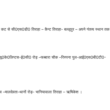
ांव कट से सी0एस0डी0 तिराहा – कैन्ट तिराहा- बल्लूपुर – अपने गंतव्य स्थान त
राम-यू0के0लिप्टस-ई0सी0 रोड़ –फब्बारा चौक –रिस्पना पुल-आई0एस0बी0टी0-
ंव –मालदेवता-थानों रोड़- भानियावाला तिराहा – ऋषिकेश ।