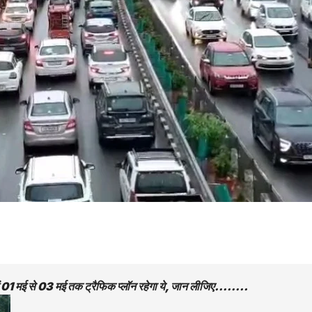
में 01 मई से 03 मई तक ट्रैफिक प्लॉन रहेगा ये, जान लीजिए……..