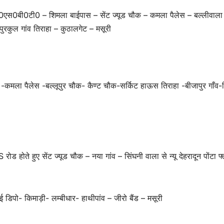
0एस0बी0टी0 – शिमला बाईपास – सेंट ज्यूड चौक – कमला पैलेस – बल्लीवाला 
पुरकुल गांव तिराहा – कुठालगेट – मसूरी
ड चौक -कमला पैलेस -बल्लूपुर चौक- कैण्ट चौक-सर्किट हाऊस तिराहा -बीजापुर गाँव
होते हुए सेंट ज्यूड चौक – नया गांव – सिंघनी वाला से न्यू देहरादून पोंटा फ्
 डिपो- किमाड़ी- लम्बीधार- हाथीपांव – जीरो बैंड – मसूरी