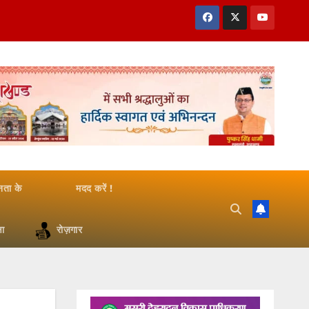
जनता के
मदद करें !
षा
रोज़गार