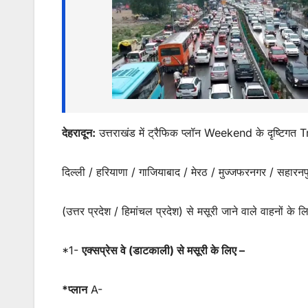
A
b
e
p
o
n
p
o
g
k
er
देहरादून:
उत्तराखंड में ट्रैफिक प्लॉन Weekend के दृष्टि
दिल्ली / हरियाणा / गाजियाबाद / मेरठ / मुज्जफरनगर / सहारनपुर
(उत्तर प्रदेश / हिमांचल प्रदेश) से मसूरी जाने वाले वाहनों के ल
*1-
एक्सप्रेस वे (डाटकाली) से मसूरी के लिए –
*प्लान
A-