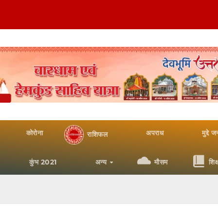
कोरोना
अपराध
मुद्दे 
राशिफल
कुंभ 2021
अन्य
मौसम
शिक्