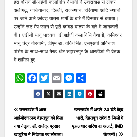
इस दौरान डीआईजी कलानिधि नैथानी ने उत्तराखंड से लेकर
अलीगढ़, गाजियाबाद, दिल्ली, राजस्थान, हरियाणा आदि स्थानों
पर जाने वाले कांवड़ यात्रा मार्गों के बारे में विस्तार से बताया।
उन्होंने रूट मैप प्लान से पूरी कांवड़ यात्रा के बारे में जानकारी
दी। एडीजी भानु भास्कर, डीआईजी कलानिधि नैथानी, कमिश्नर
भानु चंद्र गोस्वामी, डीएम डा. वीके सिंह, एसएसपी अविनाश
पांडेय के साथ-साथ मेरठ और सहारनपुर के आरटीओ भी बैठक
में शामिल हुए।
W
F
T
E
M
S
h
a
w
m
e
h
at
c
itt
ai
s
ar
s
e
er
l
s
e
Post
उत्तराखंड में आज
उत्तराखंड में अगले 24 घंटे बेहद
A
b
e
आईजीएनएफए देहरादून को मिला
भारी, देहरादून समेत 5 जिलों में
navigation
p
o
n
नया नेतृत्व, डॉ. राजेंद्र प्रसाद
मूसलाधार बारिश का अलर्ट, IMD
p
o
g
खजूरिया ने निदेशक पद संभाला।
चेतावनी।