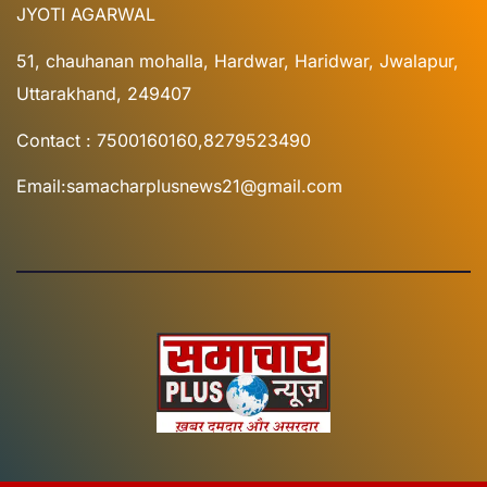
JYOTI AGARWAL
51, chauhanan mohalla, Hardwar, Haridwar, Jwalapur,
Uttarakhand, 249407
Contact : 7500160160,8279523490
Email:samacharplusnews21@gmail.com