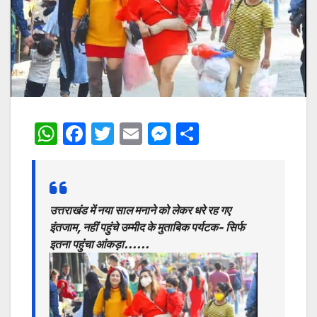
W
F
T
E
M
S
h
a
w
m
e
h
at
c
itt
ai
s
ar
s
e
er
l
s
e
उत्तराखंड में नया साल मनाने को लेकर धरे रह गए
A
b
e
इंतजाम, नहीं पहुंचे उम्मीद के मुताबिक पर्यटक- सिर्फ
p
o
n
इतना पहुंचा आंकड़ा……
p
o
g
k
er