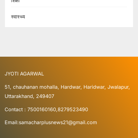
शिक्षा
स्वास्थ्य
JYOTI AGARWAL
51, chauhanan mohalla, Hardwar, Haridwar, Jwalapur,
Uttarakhand, 249407
Contact : 7500160160,8279523490
Email:samacharplusnews21@gmail.com