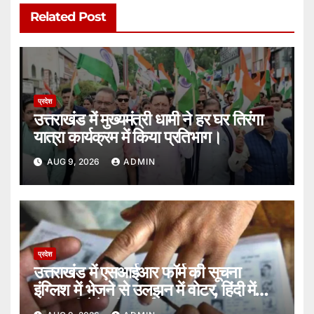
Related Post
प्रदेश
उत्तराखंड में मुख्यमंत्री धामी ने हर घर तिरंगा
यात्रा कार्यक्रम में किया प्रतिभाग।
AUG 9, 2026
ADMIN
प्रदेश
उत्तराखंड में एसआईआर फॉर्म की सूचना
इंग्लिश में भेजने से उलझन में वोटर, हिंदी में
जानकारी देने की लगाई गुहार।