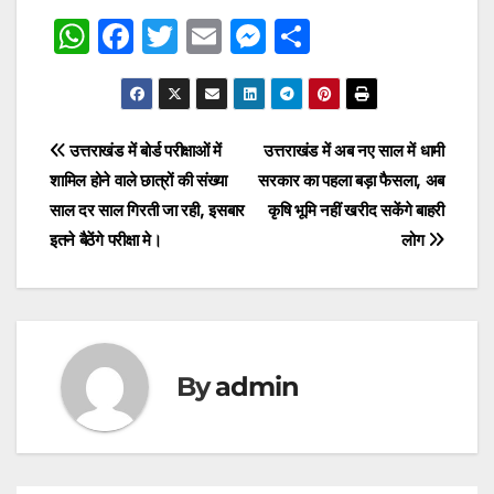
W
F
T
E
M
S
h
a
w
m
e
h
at
c
itt
ai
s
ar
s
e
er
l
s
e
Post
उत्तराखंड में बोर्ड परीक्षाओं में
उत्तराखंड में अब नए साल में धामी
A
b
e
शामिल होने वाले छात्रों की संख्या
सरकार का पहला बड़ा फैसला, अब
navigation
p
o
n
साल दर साल गिरती जा रही, इसबार
कृषि भूमि नहीं खरीद सकेंगे बाहरी
p
o
g
इतने बैठेंगे परीक्षा मे।
लोग
k
er
By
admin