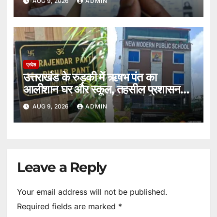
AUG 9, 2026
ADMIN
प्रदेश
उत्तराखंड के रुड़की में ऋषभ पंत का
आलीशान घर और स्कूल, तहसील प्रशासन
बोला ‘जमीन के लिए नहीं किया कोई आवेदन’।
AUG 9, 2026
ADMIN
Leave a Reply
Your email address will not be published.
Required fields are marked
*