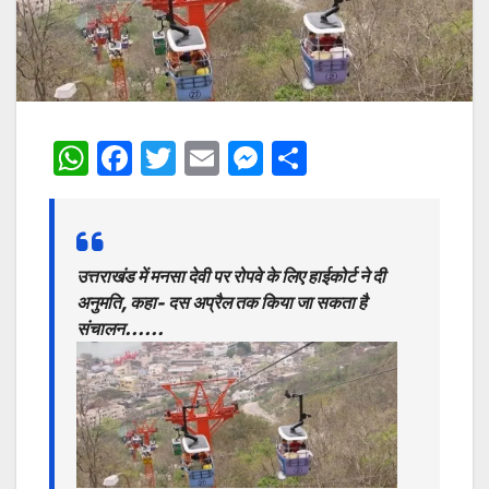
W
F
T
E
M
S
h
a
w
m
e
h
at
c
itt
ai
s
ar
s
e
er
l
s
e
उत्तराखंड में मनसा देवी पर रोपवे के लिए हाईकोर्ट ने दी
A
b
e
अनुमति, कहा- दस अप्रैल तक किया जा सकता है
p
o
n
संचालन……
p
o
g
k
er