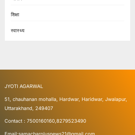
शिक्षा
स्वास्थ्य
JYOTI AGARWAL
51, chauhanan mohalla, Hardwar, Haridwar, Jwalapur,
Uttarakhand, 249407
Contact : 7500160160,8279523490
Email:samacharplusnews21@gmail.com