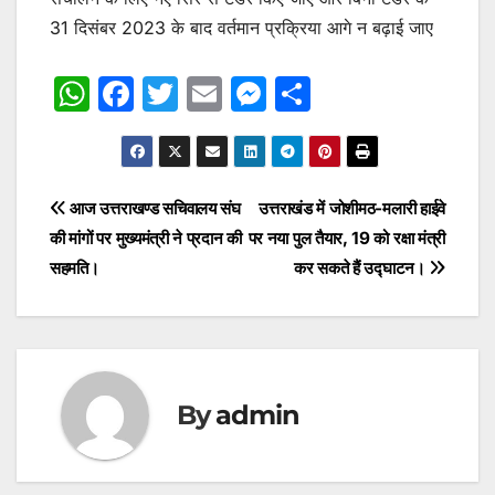
31 दिसंबर 2023 के बाद वर्तमान प्रक्रिया आगे न बढ़ाई जाए
W
F
T
E
M
S
h
a
w
m
e
h
at
c
itt
ai
s
ar
s
e
er
l
s
e
Post
आज उत्तराखण्ड सचिवालय संघ
उत्तराखंड में जोशीमठ-मलारी हाईवे
A
b
e
की मांगों पर मुख्यमंत्री ने प्रदान की
पर नया पुल तैयार, 19 को रक्षा मंत्री
navigation
p
o
n
सहमति।
कर सकते हैं उद्घाटन।
p
o
g
k
er
By
admin