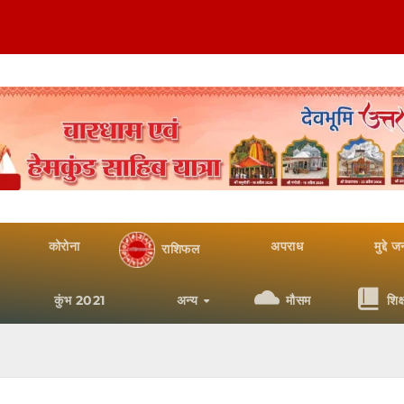
कोरोना
अपराध
मुद्दे 
राशिफल
कुंभ 2021
अन्य
मौसम
शिक्