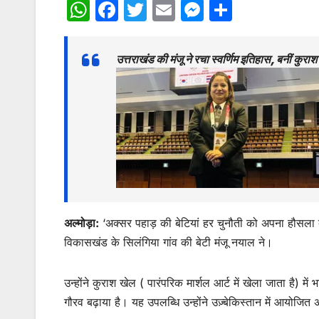
W
F
T
E
M
S
h
a
w
m
e
h
at
c
itt
ai
s
ar
उत्तराखंड की मंजू ने रचा स्वर्णिम इतिहास, बनीं कु
s
e
er
l
s
e
A
b
e
p
o
n
p
o
g
k
er
अल्मोड़ा:
‘अक्सर पहाड़ की बेटियां हर चुनौती को अपना हौसला
विकासखंड के सिलंगिया गांव की बेटी मंजू नयाल ने।
उन्होंने कुराश खेल ( पारंपरिक मार्शल आर्ट में खेला जाता है) मे
गौरव बढ़ाया है। यह उपलब्धि उन्होंने उज़्बेकिस्तान में आयोजित अ