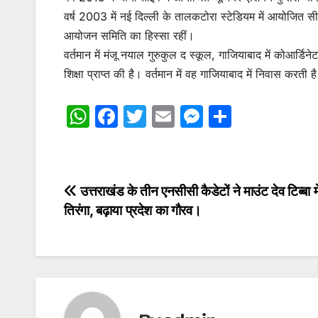
वर्ष 2003 में नई दिल्ली के तालकटोरा स्टेडियम में आयोजित स
आयोजन समिति का हिस्सा रहीं।
वर्तमान में मंजू नयाल गुरुकुल द स्कूल, गाजियाबाद में कोआर्डिन
शिक्षा प्राप्त की है। वर्तमान में वह गाजियाबाद में निवास करती ह
W
F
T
E
M
S
h
a
w
m
e
h
at
c
itt
ai
s
ar
s
e
er
l
s
e
Post
उत्तराखंड के तीन एनसीसी कैडेटों ने माउंट देव टिब्बा म
A
b
e
तिरंगा, बढ़ाया प्रदेश का गौरव।
navigation
p
o
n
p
o
g
k
er