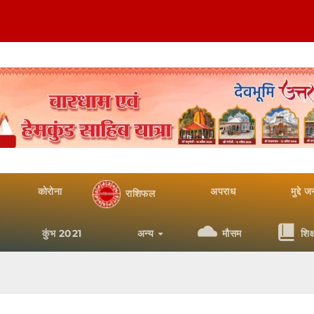
कोरोना
अपराध
मुद्दे 
राशिफल
कुंभ 2021
अन्य
मौसम
शिक्