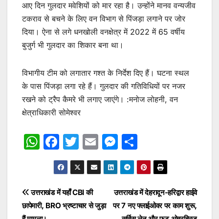
आए दिन गुलदार मवेशियों को मार रहा है। उन्होंने मानव वन्यजीव
टकराव से बचने के लिए वन विभाग से पिंजड़ा लगाने पर जोर
दिया। ऐना से लगे धनखोली वनक्षेत्र में 2022 में 65 वर्षीय
बुजुर्ग भी गुलदार का शिकार बना था।
विभागीय टीम को लगातार गश्त के निर्देश दिए हैं। घटना स्थल
के पास पिंजड़ा लगा रहे हैं। गुलदार की गतिविधियों पर नजर
रखने को ट्रैप कैमरे भी लगाए जाएंगे। :मनोज लोहनी, वन
क्षेत्राधिकारी सोमेश्वर
W
F
T
E
M
S
h
a
w
m
e
h
at
c
itt
ai
s
ar
s
e
er
l
s
e
Post
उत्तराखंड में यहाँ CBI की
उत्तराखंड में देहरादून-हरिद्वार हाईवे
A
b
e
छापेमारी, BRO भ्रष्टाचार से जुड़ा
पर 7 नए फ्लाईओवर पर काम शुरू,
navigation
हैं मामला।
सर्विस लेन और फुट ओवरब्रिज