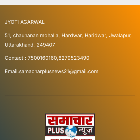
JYOTI AGARWAL
51, chauhanan mohalla, Hardwar, Haridwar, Jwalapur,
Uttarakhand, 249407
Contact : 7500160160,8279523490
Email:samacharplusnews21@gmail.com