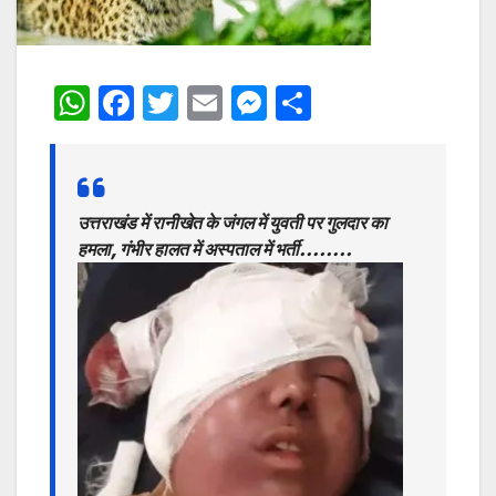
W
F
T
E
M
S
h
a
w
m
e
h
at
c
itt
ai
s
ar
s
e
er
l
s
e
उत्तराखंड में रानीखेत के जंगल में युवती पर गुलदार का
A
b
e
हमला, गंभीर हालत में अस्पताल में भर्ती……..
p
o
n
p
o
g
k
er