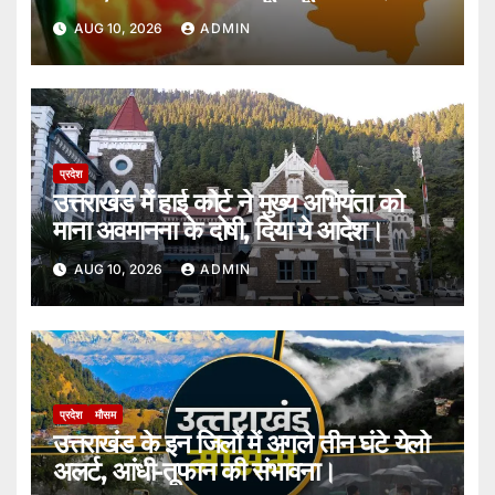
AUG 10, 2026
ADMIN
प्रदेश
उत्तराखंड में हाई कोर्ट ने मुख्य अभियंता को
माना अवमानना के दोषी, दिया ये आदेश।
AUG 10, 2026
ADMIN
प्रदेश
मौसम
उत्तराखंड के इन जिलों में अगले तीन घंटे येलो
अलर्ट, आंधी-तूफान की संभावना।