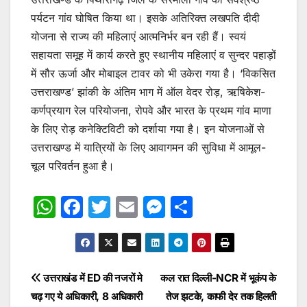
पर्यटन गांव घोषित किया था। इसके अतिरिक्त लखपति दीदी
योजना से राज्य की महिलाएं आत्मनिर्भर बन रही हैं। स्वयं
सहायता समूह में कार्य करते हुए स्थानीय महिलाएं व सुन्दर पहाड़ों
में सौर ऊर्जा और मोबाइल टावर को भी उकेरा गया है। ‘विकसित
उत्तराखण्ड’ झांकी के अंतिम भाग में ऑल वेदर रोड़, ऋषिकेश-
कर्णप्रयाग रेल परियोजना, रोपवे और भारत के प्रथम गांव माणा
के लिए रोड़ कनेक्टिविटी को दर्शाया गया है। इन योजनाओं से
उत्तराखण्ड में यात्रियों के लिए आवागमन की सुविधा में आमूल-
चूल परिवर्तन हुआ है।
W
F
T
E
M
S
h
a
w
m
e
h
at
c
itt
ai
s
ar
s
e
er
l
s
e
Post
उत्तराखंड में ED की नजरों मे
कल रात दिल्ली-NCR में भूकंप के
A
b
e
चढ़ गए ये अधिकारी, 8 अधिकारी
तेज झटके, काफी देर तक हिलती