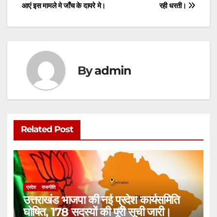
navigation
p
o
n
आएं इस मामले मे जाँच के दायरे मे।
रही धरती।
p
o
g
k
er
By
admin
Related Post
प्रदेश
राजनीति
उत्तराखंड भाजपा की नई प्रदेश कार्यसमिति
घोषित, 178 सदस्यों की पूरी सूची जारी।