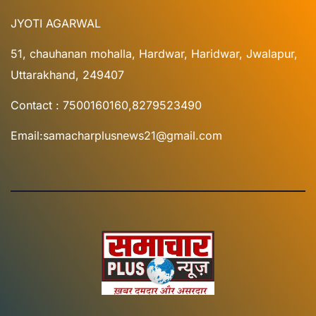
JYOTI AGARWAL
51, chauhanan mohalla, Hardwar, Haridwar, Jwalapur,
Uttarakhand, 249407
Contact : 7500160160,8279523490
Email:samacharplusnews21@gmail.com