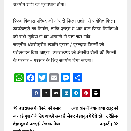
सहयोग राशि का प्रावधान होगा।
फ़िल्म विकास परिषद की ओर से फिल्म उद्योग से संबंधित फ़िल्म
डायरेक्ट्री का निर्माण, ताकि प्रदेश में आने वाले फिल्म निर्माताओं
को सभी सुविधाओं का आसानी से पता चल सके.
राष्ट्रीय अंतर्राष्ट्रीय ख्याति प्राप्त / पुरस्कृत फिल्मों को
प्रोत्साहन दिया जाएगा. उत्तराखण्ड की क्षेत्रीय बोली की फ़िल्मों
के प्रचार – प्रसार के लिए सहयोग दिया जाएगा।
W
F
T
E
M
S
h
a
w
m
e
h
at
c
itt
ai
s
ar
s
e
er
l
s
e
Post
उत्तराखंड में नौकरी की तलाश
उत्तराखंड में विधानसभा सत्र को
A
b
e
कर रहे युवाओं के लिए अच्छी खबर है
लेकर देहरादून मे ऐसे रहेगा ट्रैफ़िक
navigation
p
o
n
देहरादून में जल्द ही रोजगार मेला
डाइवर्ट।