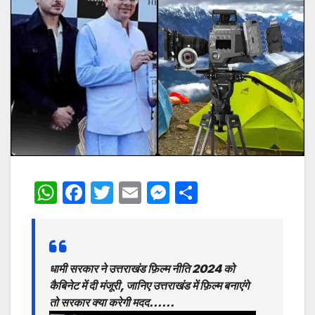
W
F
T
E
M
S
h
a
w
m
e
h
at
c
itt
ai
s
ar
s
e
er
l
s
e
धामी सरकार ने उत्तराखंड फ़िल्म नीति 2024 को
A
b
e
कैबिनेट में दी मंजूरी, जानिए उत्तराखंड में फ़िल्म बनाएंगे
p
o
n
तो सरकार क्या करेगी मदद……