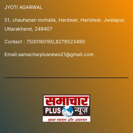
JYOTI AGARWAL
51, chauhanan mohalla, Hardwar, Haridwar, Jwalapur,
Uttarakhand, 249407
Contact : 7500160160,8279523490
Email:samacharplusnews21@gmail.com