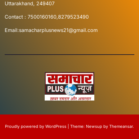
Uttarakhand, 249407
Contact : 7500160160,8279523490
Email:samacharplusnews21@gmail.com
Proudly powered by WordPress
|
Theme:
Newsup
by
Themeansar
.