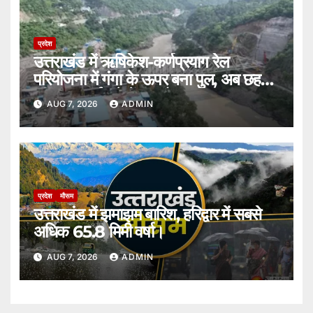
प्रदेश
उत्तराखंड में ऋषिकेश-कर्णप्रयाग रेल
परियोजना में गंगा के ऊपर बना पुल, अब छह
की जगह ढाई घंटे में पूरा होगा सफर।
AUG 7, 2026
ADMIN
प्रदेश
मौसम
उत्तराखंड में झमाझम बारिश, हरिद्वार में सबसे
अधिक 65.8 मिमी वर्षा।
AUG 7, 2026
ADMIN