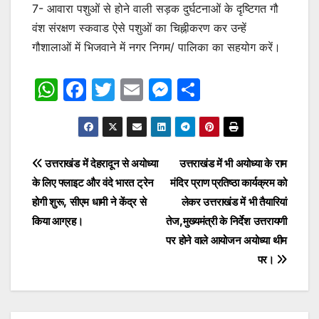
7- आवारा पशुओं से होने वाली सड़क दुर्घटनाओं के दृष्टिगत गौ
वंश संरक्षण स्कवाड ऐसे पशुओं का चिह्नीकरण कर उन्हें
गौशालाओं में भिजवाने में नगर निगम/ पालिका का सहयोग करें।
W
F
T
E
M
S
h
a
w
m
e
h
at
c
itt
ai
s
ar
s
e
er
l
s
e
Post
उत्तराखंड में देहरादून से अयोध्या
उत्तराखंड में भी अयोध्या के राम
A
b
e
के लिए फ्लाइट और वंदे भारत ट्रेन
मंदिर प्राण प्रतिष्ठा कार्यक्रम को
navigation
p
o
n
होगी शुरू, सीएम धामी ने केंद्र से
लेकर उत्तराखंड में भी तैयारियां
p
o
g
किया आग्रह।
तेज,मुख्यमंत्री के निर्देश उत्तरायणी
पर होने वाले आयोजन अयोध्या थीम
k
er
पर।