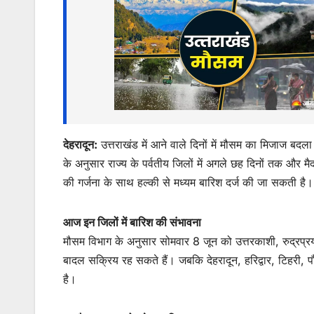
s
e
er
l
s
e
A
b
e
p
o
n
p
o
g
k
er
देहरादून:
उत्तराखंड में आने वाले दिनों में मौसम का मिजाज बदला हु
के अनुसार राज्य के पर्वतीय जिलों में अगले छह दिनों तक और मैदा
की गर्जना के साथ हल्की से मध्यम बारिश दर्ज की जा सकती है।
आज इन जिलों में बारिश की संभावना
मौसम विभाग के अनुसार सोमवार 8 जून को उत्तरकाशी, रुद्रप्रया
बादल सक्रिय रह सकते हैं। जबकि देहरादून, हरिद्वार, टिहरी, 
है।