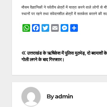
मौसम वैज्ञानिकों ने पर्वतीय क्षेत्रों में यात्रा करने वाले लो
स्थानों पर रहने तथा संवेदनशील क्षेत्रों में सतर्कता बरतने की 
W
F
T
E
M
S
h
a
w
m
e
h
at
c
itt
ai
s
ar
s
e
er
l
s
e
Post
उत्तराखंड के ऋषिकेश में पुलिस मुठभेड़, दो बदमाशों के प
A
b
e
गोली लगने के बाद गिरफ्तार।
navigation
p
o
n
p
o
g
k
er
By
admin