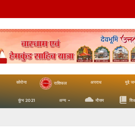
कोरोना
अपराध
मुद्दे 
राशिफल
कुंभ 2021
अन्य
मौसम
शिक्