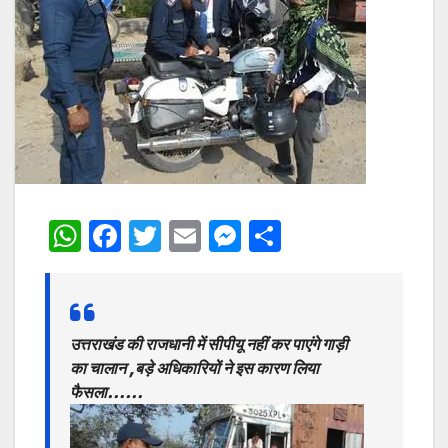
W
F
T
E
M
S
h
a
w
m
e
h
at
c
itt
ai
s
ar
s
e
er
l
s
e
उत्तराखंड की राजधानी में सीपीयू नहीं कर पाएंगे गाड़ी
A
b
e
का चालान ,बड़े अधिकारियों ने इस कारण लिया
p
o
n
फैसला……
p
o
g