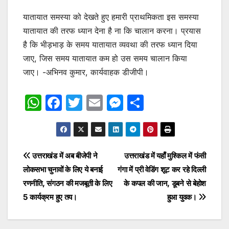
यातायात समस्या को देखते हुए हमारी प्राथमिकता इस समस्या
यातायात की तरफ ध्यान देना है ना कि चालान करना। प्रयास
है कि भीड़भाड़ के समय यातायात व्यवथा की तरफ ध्यान दिया
जाए, जिस समय यातायात कम हो उस समय चालान किया
जाए। -अभिनव कुमार, कार्यवाहक डीजीपी।
W
F
T
E
M
S
h
a
w
m
e
h
at
c
itt
ai
s
ar
s
e
er
l
s
e
Post
उत्तराखंड में अब बीजेपी ने
उत्तराखंड में यहाँ मुश्किल में फंसी
A
b
e
लोकसभा चुनावों के लिए ये बनाई
गंगा में प्री वेडिंग शूट कर रहे दिल्ली
navigation
p
o
n
रणनीति, संगठन की मजबूती के लिए
के कपल की जान, डूबने से बेहोश
p
o
g
5 कार्यक्रम हुए तय।
हुआ युवक।
k
er