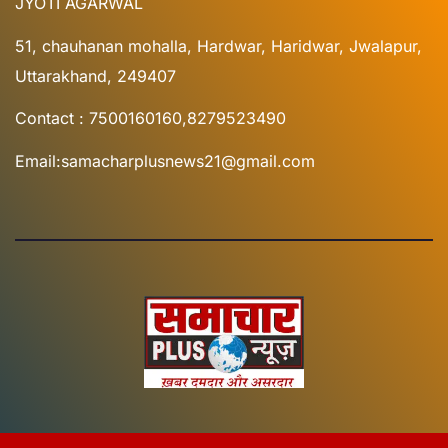
JYOTI AGARWAL
51, chauhanan mohalla, Hardwar, Haridwar, Jwalapur,
Uttarakhand, 249407
Contact : 7500160160,8279523490
Email:samacharplusnews21@gmail.com