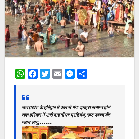
W
F
T
E
M
S
h
a
w
m
e
h
at
c
itt
ai
s
ar
s
e
er
l
s
e
उत्तराखंड के हरिद्वार में कल से गंगा दशहरा समाप्त होने
A
b
e
तक हरिद्वार में भारी वाहनों पर प्रतिबंध, रूट डायवर्जन
p
o
n
प्लान लागू……..
p
o
g