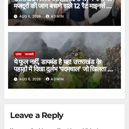
मजदूरों की जान बचाने वाले 12 रैट माइनर्स को
मिला वीरता पदक।
AUG 6, 2026
ADMIN
प्रदेश
जानकारी
ये फूल नहीं, डायमंड है यह! उत्तराखंड के
पहाड़ों में दिखा दुर्लभ ‘पदमचाल’ जो खिलता है
15 सालों में एक बार।
AUG 6, 2026
ADMIN
Leave a Reply