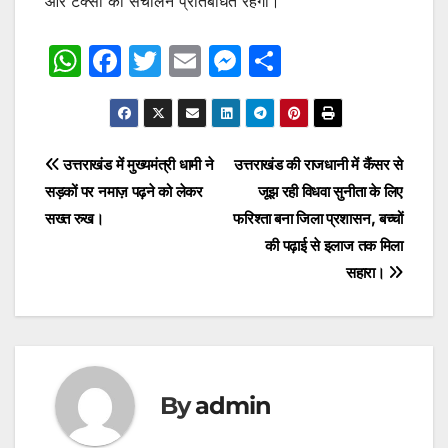
और टैक्सी का संचालन प्रतिबंधित रहेगा।
W
F
T
E
M
S
h
a
w
m
e
h
at
c
itt
ai
s
ar
s
e
er
l
s
e
Post
उत्तराखंड में मुख्यमंत्री धामी ने
उत्तराखंड की राजधानी में कैंसर से
A
b
e
सड़कों पर नमाज़ पढ़ने को लेकर
जूझ रही विधवा सुनीता के लिए
navigation
p
o
n
सख्त रुख।
फरिश्ता बना जिला प्रशासन, बच्चों
p
o
g
की पढ़ाई से इलाज तक मिला
सहारा।
k
er
By
admin