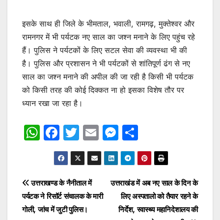
इसके साथ ही जिले के भीमताल, भवाली, रामगढ़, मुक्तेश्वर और
रामनगर में भी पर्यटक नए साल का जश्न मनाने के लिए पहुंच रहे
हैं। पुलिस ने पर्यटकों के लिए सटल सेवा की व्यवस्था भी की
है। पुलिस और प्रशासन ने भी पर्यटकों से शांतिपूर्ण ढंग से नए
साल का जश्न मनाने की अपील की जा रही है किसी भी पर्यटक
को किसी तरह की कोई दिक्कत ना हो इसका विशेष तौर पर
ध्यान रखा जा रहा है।
W
F
T
E
M
S
h
a
w
m
e
h
at
c
itt
ai
s
ar
s
e
er
l
s
e
Post
उत्तराखण्ड के नैनीताल में
उत्तराखंड में अब नए साल के दिन के
A
b
e
पर्यटक ने रिसॉर्ट संचालक के मारी
लिए अस्पतालो को तैयार रहने के
navigation
p
o
n
गोली, जांच में जुटी पुलिस।
निर्देश, स्वास्थ्य महानिदेशालय की