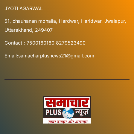
JYOTI AGARWAL
51, chauhanan mohalla, Hardwar, Haridwar, Jwalapur,
Uttarakhand, 249407
Contact : 7500160160,8279523490
Email:samacharplusnews21@gmail.com