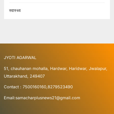
स्वास्थ्य
JYOTI AGARWAL
51, chauhanan mohalla, Hardwar, Haridwar, Jwalapur,
Uttarakhand, 249407
Contact : 7500160160,8279523490
Email:samacharplusnews21@gmail.com