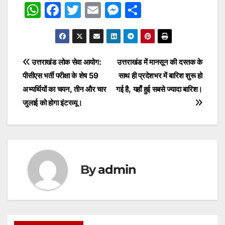
W
F
T
E
M
S
h
a
w
m
e
h
at
c
itt
ai
s
ar
s
e
er
l
s
e
Post
उत्तराखंड लोक सेवा आयोग:
उत्तराखंड में मानसून की दस्तक के
A
b
e
पीसीएस भर्ती परीक्षा के शेष 59
साथ ही प्रदेशभर में बारिश शुरू हो
navigation
p
o
n
अभ्यर्थियों का चयन, तीन और चार
गई है, यहाँ हुई सबसे ज्यादा बारिश।
p
o
g
जुलाई को होगा इंटरव्यू।
k
er
By
admin