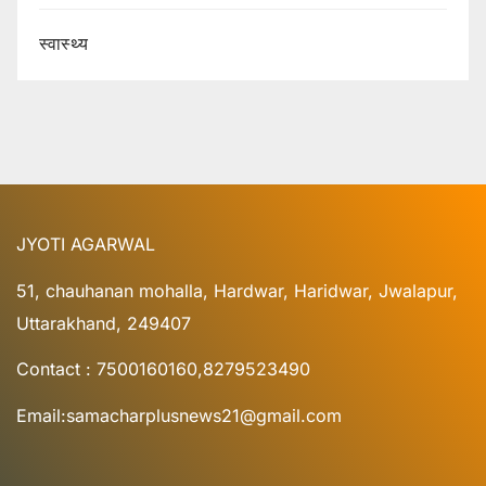
स्वास्थ्य
JYOTI AGARWAL
51, chauhanan mohalla, Hardwar, Haridwar, Jwalapur,
Uttarakhand, 249407
Contact : 7500160160,8279523490
Email:samacharplusnews21@gmail.com