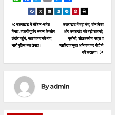
h
a
w
m
e
h
at
c
itt
ai
s
ar
s
e
er
l
s
e
Post
उत्तराखंड में चैंपियन-उमेश
उत्तराखंड में बड़ा मंच, तीन विषय
A
b
e
विवाद: हजारों गुर्जर समाज के लोग
और उत्तराखंड को बड़ी शाबासी,
navigation
p
o
n
लंढौरा पहुंचे, महापंचायत की मांग,
यूसीसी, शीतकालीन यात्रा व
p
o
g
भारी पुलिस बल तैनात।
प्लास्टिक मुक्त अभियान पर मोदी ने
की सराहना।
k
er
By
admin