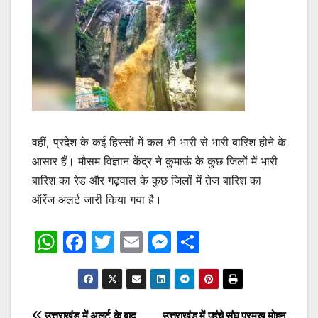
वहीं, प्रदेश के कई हिस्सों में कल भी भारी से भारी बारिश होने के
आसार हैं। मौसम विज्ञान केंद्र ने कुमाऊं के कुछ जिलों में भारी
बारिश का रेड और गढ़वाल के कुछ जिलों में तेज बारिश का
ऑरेंज अलर्ट जारी किया गया है।
W
F
T
E
M
S
h
a
w
m
e
h
at
c
itt
ai
s
ar
s
e
er
l
s
e
उत्तराखंड में अलर्ट के बाद
उत्तराखंड में पहुंचे संघ प्रमुख मोहन