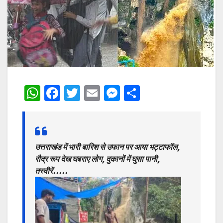
W
F
T
E
M
S
h
a
w
m
e
h
at
c
itt
ai
s
ar
s
e
er
l
s
e
उत्तराखंड में भारी बारिश से उफान पर आया भट्टाफॉल,
A
b
e
रौद्र रूप देख घबराए लोग, दुकानों में घुसा पानी,
p
o
n
तस्वीरें…..
p
o
g
k
er