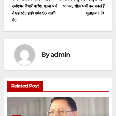
Post
A
b
e
प्रदेशभर में भारी बारिश, मलबा आने
भागवत, सीएम धामी कर सकते हैं
navigation
p
o
n
से छह स्टेट हाईवे समेत 96 सड़कें
मुलाक़ात।
p
o
g
बंद।
k
er
By
admin
Related Post