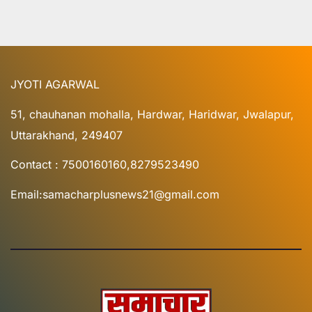
JYOTI AGARWAL
51, chauhanan mohalla, Hardwar, Haridwar, Jwalapur,
Uttarakhand, 249407
Contact : 7500160160,8279523490
Email:samacharplusnews21@gmail.com