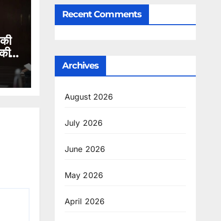
Recent Comments
 की
ौकी
ए गए
Archives
August 2026
July 2026
June 2026
May 2026
April 2026