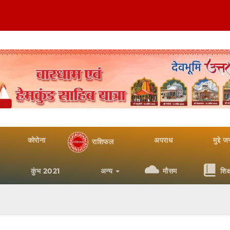
कोरोना
अपराध
मुद्दे 
राशिफल
कुंभ 2021
अन्य
मौसम
शिक्