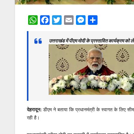
W
F
T
E
M
S
h
a
w
m
e
h
at
c
itt
ai
s
ar
उत्तराखंड में पीएम मोदी के प्रस्तावित कार्यक्रम को
s
e
er
l
s
e
A
b
e
p
o
n
p
o
g
k
er
देहरादून:
डीएम ने बताया कि प्रधानमंत्री के स्वागत के लिए सीमां
रही है।